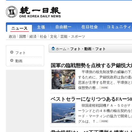
政治
国際
経済
社会
文化
芸能・スポーツ
ホーム
>
フォト・動画
>
フォト
フォト
動画
国軍の臨戦態勢を点検する尹錫悦大
平壌側の核先制攻撃の威嚇の下
するために、尹錫悦政府は負の遺
思派が主導する野党と、平壌側と
保態勢の整...
ベストセラーになりつつあるFAー5
韓国産軽戦闘機ＦＡ－５０がＦ
ーランドとの４８機の輸出契約を
ード・マーティンの協力で開発し
グルは、Ｔ...