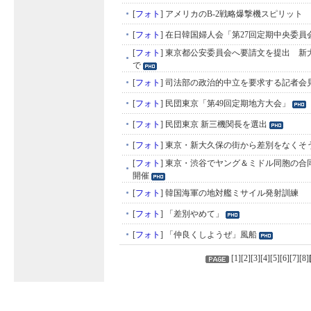
[
フォト
]
アメリカのB-2戦略爆撃機スピリット
[
フォト
]
在日韓国婦人会「第27回定期中央委員
[
フォト
]
東京都公安委員会へ要請文を提出 新
で
[
フォト
]
司法部の政治的中立を要求する記者会
[
フォト
]
民団東京「第49回定期地方大会」
[
フォト
]
民団東京 新三機関長を選出
[
フォト
]
東京・新大久保の街から差別をなくそ
[
フォト
]
東京・渋谷でヤング＆ミドル同胞の合
開催
[
フォト
]
韓国海軍の地対艦ミサイル発射訓練
[
フォト
]
「差別やめて」
[
フォト
]
「仲良くしようぜ」風船
[
1
][
2
][
3
][
4
][
5
][
6
][
7
][
8
]