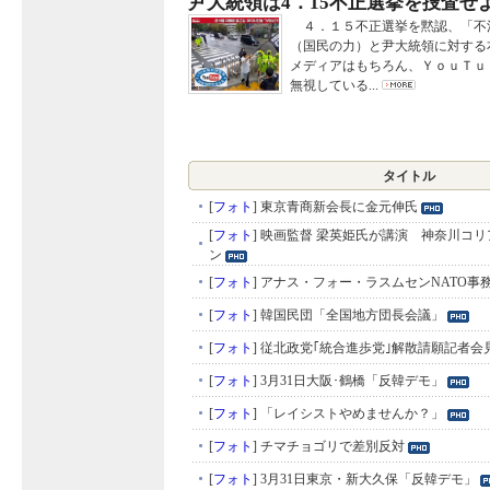
尹大統領は4．15不正選挙を捜査せ
４．１５不正選挙を黙認、「不
（国民の力）と尹大統領に対する
メディアはもちろん、ＹｏｕＴｕ
無視している...
タイトル
[
フォト
]
東京青商新会長に金元伸氏
[
フォト
]
映画監督 梁英姫氏が講演 神奈川コリ
ン
[
フォト
]
アナス・フォー・ラスムセンNATO事
[
フォト
]
韓国民団「全国地方団長会議」
[
フォト
]
従北政党｢統合進歩党｣解散請願記者会
[
フォト
]
3月31日大阪･鶴橋「反韓デモ」
[
フォト
]
「レイシストやめませんか？」
[
フォト
]
チマチョゴリで差別反対
[
フォト
]
3月31日東京・新大久保「反韓デモ」