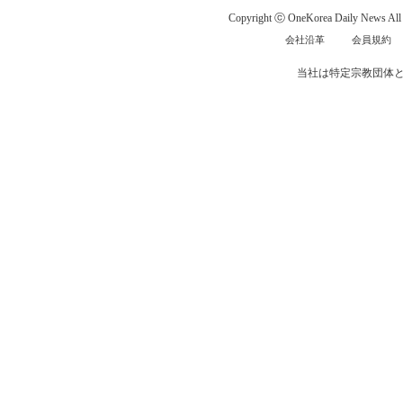
Copyright ⓒ OneKorea Daily News All r
会社沿革
会員規約
当社は特定宗教団体