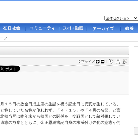
ーツ
文字サイズ
月１５日の故金日成主席の生誕を祝う記念日に異変が生じている。
」と称していた名称が使われず、「４・１５」や「４月の名節」と言
。北韓当局は昨年末から韓国との関係を、交戦国として敵対視してい
の遺志の放棄とともに、金正恩総書記自身の権威付け強化の意志が伺