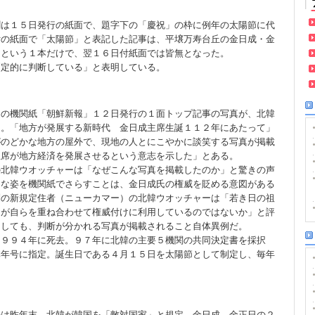
は１５日発行の紙面で、題字下の「慶祝」の枠に例年の太陽節に代
付の紙面で「太陽節」と表記した記事は、平壌万寿台丘の金日成・金
たという１本だけで、翌１６日付紙面では皆無となった。
暫定的に判断している」と表明している。
の機関紙「朝鮮新報」１２日発行の１面トップ記事の写真が、北韓
る。「地方が発展する新時代 金日成主席生誕１１２年にあたって」
がのどかな地方の屋外で、現地の人とにこやかに談笑する写真が掲載
主席が地方経済を発展させるという意志を示した」とある。
の北韓ウオッチャーは「なぜこんな写真を掲載したのか」と驚きの声
うな姿を機関紙でさらすことは、金日成氏の権威を貶める意図がある
別の新規定住者（ニューカマー）の北韓ウオッチャーは「若き日の祖
氏が自らを重ね合わせて権威付けに利用しているのではないか」と評
にしても、判断が分かれる写真が掲載されること自体異例だ。
１９９４年に死去。９７年に北韓の主要５機関の共同決定書を採択
体年号に指定。誕生日である４月１５日を太陽節として制定し、毎年
は昨年末。北韓が韓国を「敵対国家」と規定。金日成、金正日の２