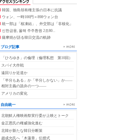
韓国、独島領有権主張の日本に抗議
ウォン、一時100円＝898ウォン台
統一部は「核凍結」、外交部は「非核化」
신한금융, 올해 주주환원 2조80...
薩摩焼が語る韓日交流の軌跡
ブログ記事
「ひろゆき」の倫理（倫理私想 第10回）
スパイ大作戦
遠回りか近道か
「半分もある」か「半分しかない」か――
相対主義の詭弁の一つ――
アメリカの変化
自由統一
北朝鮮人権映画祭実行委が上映とトーク
金正恩氏の権威強化進む
北韓が新たな韓日分断策
趙成允氏へ「木蓮章」伝授式