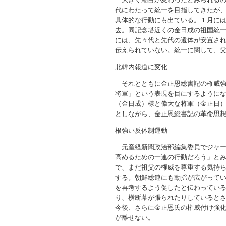
代にわたって統一を目指してきたが
具体的な行動にも出ている。１月に
去。同記念塔近くの金日成の祖国統
には、先々代と先代の遺体が安置さ
伝えられていない。統一に関して、
北韓内報道に変化
それとともに金正恩総書記の権威強
将軍」という表現を目にするように
（金日成）様と偉大な将軍（金正日
としながら、金正恩総書記の革命思
根強い反体制運動
元産経新聞政治部編集委員でジャー
高めるための一連の行動だろう」と
で、まだ祖父の権威を尊重する気持
する。朝鮮総連にも動揺が広がって
を再考するよう促したと伝わってい
り、横断幕が張られたりしていると
今後、さらに金正恩氏の権威付け強
が離せない。