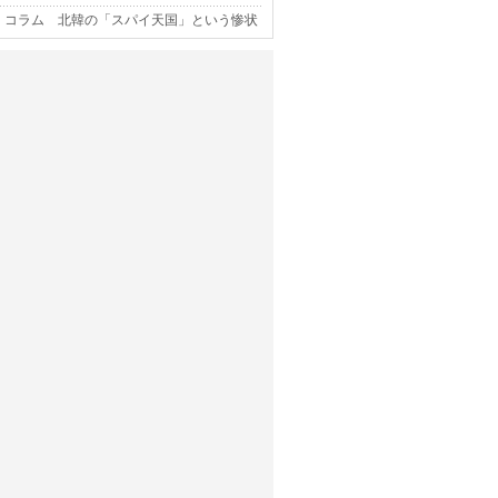
コラム 北韓の「スパイ天国」という惨状