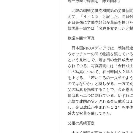
統一放棄で韓国を「敵対国家」
北韓の朝鮮労働党機関紙の労働新聞
えて、「４・１５」と記した。同日
正日銅像に労働党幹部が花籠を捧げ
韓国統一部では「名称を変更したと
物議を醸す写真
日本国内のメディアでは、朝鮮総連
ウオッチャーの間で物議を醸してい
という見出しで、若き日の金日成氏
されている。写真説明には「金日成
この写真について、在日韓国人２世
を上げる。「若いころの一兵卒のよ
のではないか」と訝しがる。一方で
父の写真を掲載することで、金正恩
価は真っ二つに割れている。いずれ
北韓で建国の父とされる金日成氏は
し、金日成氏が生まれた１２年を主
盛大な祝典を催してきた。
父祖の業績否定
大きく潮目が変わったとみられるの