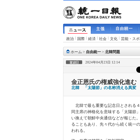
政治
国際
経済
社会
文化
芸能・スポ
ホーム
>
自由統一
>
北韓問題
2024年04月23日 12:14
金正恩氏の権威強化進む
北韓 「太陽節」の名称消える異変
北韓で最も重要な記念日とされる４
同主席の神格化を意味する「太陽節
い換えて朝鮮中央通信などが報じた
ることもあり、先々代から続く統一
われる。