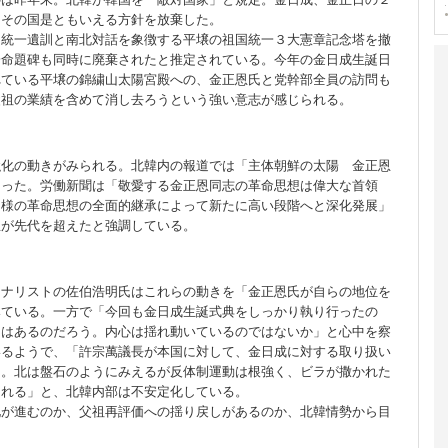
、その国是ともいえる方針を放棄した。
は統一遺訓と南北対話を象徴する平壌の祖国統一３大憲章記念塔を撤
一命題碑も同時に廃棄されたと推定されている。今年の金日成生誕日
れている平壌の錦繍山太陽宮殿への、金正恩氏と党幹部全員の訪問も
父祖の業績を含めて消し去ろうという強い意志が感じられる。
化の動きがみられる。北韓内の報道では「主体朝鮮の太陽 金正恩
なった。労働新聞は「敬愛する金正恩同志の革命思想は偉大な首領
）様の革命思想の全面的継承によって新たに高い段階へと深化発展」
想が先代を超えたと強調している。
ナリストの佐伯浩明氏はこれらの動きを「金正恩氏が自らの地位を
みている。一方で「今回も金日成生誕式典をしっかり執り行ったの
ちはあるのだろう。内心は揺れ動いているのではないか」と心中を察
いるようで、「許宗萬議長が本国に対して、金日成に対する取り扱い
る。北は盤石のようにみえるが反体制運動は根強く、ビラが撒かれた
される」と、北韓内部は不安定化している。
化が進むのか、父祖再評価への揺り戻しがあるのか、北韓情勢から目