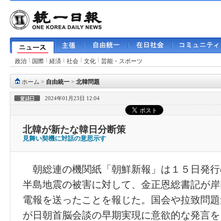
政治
国際
経済
社会
文化
芸能・スポーツ
ホーム
>
自由統一
>
北韓問題
2024年01月23日 12:04
北韓が新たな韓日分断策
見舞い契機に対話の意思示す
朝総連の機関紙「朝鮮新報」は１５日発行
半島地震の被害に対して、金正恩総書記が岸
電報を送ったことを報じた。国会や拉致問題
が日朝首脳会談の早期実現に意欲的な発言を