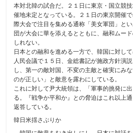
本対北韓の試合だ。２１日に東京・国立競技
催地未定となっている。２１日の東京開催で
際大会で注目を集める通称「美女軍団」とい
団が大会に華を添えるとともに、融和ムード
しれない。
日本との融和を進める一方で、韓国に対して
人民会議で１５日、金総書記が施政方針演説
し、第一の敵対国、不変の主敵と確実にみな
のが正しい」と敵意を露わにしている。
これに対して尹大統領は、「軍事的挑発に出
る。『戦争か平和か』との脅迫はこれ以上通
返答している。
韓日米揺さぶりか