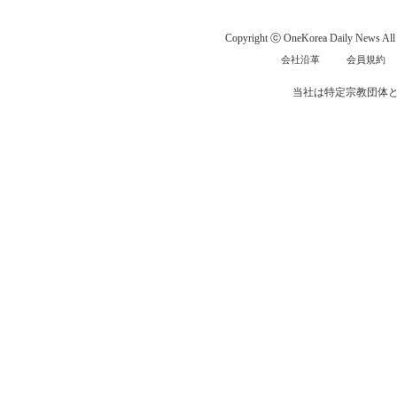
Copyright ⓒ OneKorea Daily News All r
会社沿革
会員規約
当社は特定宗教団体