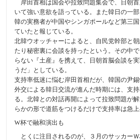
岸田首相は国会や拉致問題集会で、日朝首
いて強い意欲を語っている。また韓日の一部
韓の実務者が中国やシンガポールなど第三国
ていたと報じている。
北韓ウオッチャーによると、自民党幹部と朝
たり秘密裏に会談を持ったという。その中で
らない『土産』を携えて、日朝首脳会談を実
うだ」としている。
支持率低迷に悩む岸田首相だが、韓国の尹錫
外交による韓日交流が進んだ時期には、支持
る。北韓との対話再開によって拉致問題が解
らかの形で道筋をつけるだけで支持率は急上
W杯で融和演出も
とくに注目されるのが、３月のサッカーＷ