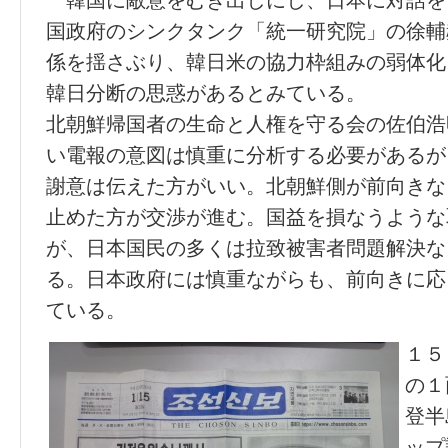
韓国に敵意をむき出しにし、日本に対話を
国政府のシンクタンク「統一研究院」の徐輔
係を揺さぶり、韓日米の協力枠組みの弱体化
韓日分断の思惑があるとみている。
北朝鮮帰国者の生命と人権を守る会の佐伯浩
い電報の意図は慎重に分析する必要があるが
謝意は伝えた方がいい。北朝鮮側が前向きな
止めた方が交渉が進む。国益を損なうような
が、日本国民の多くは拉致被害者問題解決な
る。日本政府には慎重ながらも、前向きに応
ている。
１５
の１
登半
ップ