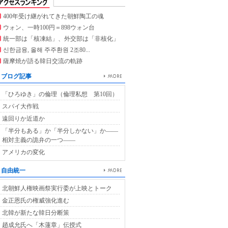
400年受け継がれてきた朝鮮陶工の魂
ウォン、一時100円＝898ウォン台
統一部は「核凍結」、外交部は「非核化」
신한금융, 올해 주주환원 2조80...
薩摩焼が語る韓日交流の軌跡
ブログ記事
「ひろゆき」の倫理（倫理私想 第10回）
スパイ大作戦
遠回りか近道か
「半分もある」か「半分しかない」か――
相対主義の詭弁の一つ――
アメリカの変化
自由統一
北朝鮮人権映画祭実行委が上映とトーク
金正恩氏の権威強化進む
北韓が新たな韓日分断策
趙成允氏へ「木蓮章」伝授式