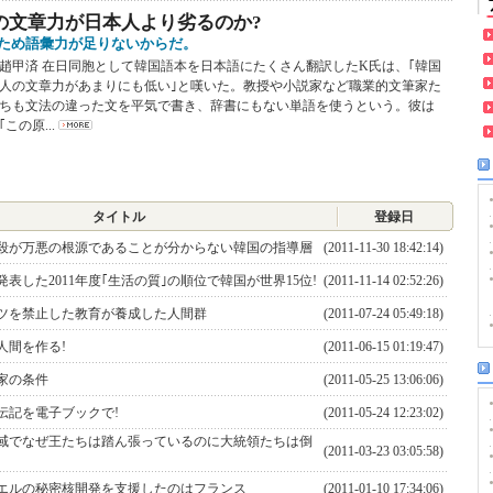
の文章力が日本人より劣るのか?
ため語彙力が足りないからだ。
趙甲済 在日同胞として韓国語本を日本語にたくさん翻訳したK氏は、｢韓国
人の文章力があまりにも低い｣と嘆いた。教授や小説家など職業的文筆家た
ちも文法の違った文を平気で書き、辞書にもない単語を使うという。彼は
｢この原...
タイトル
登録日
殺が万悪の根源であることが分からない韓国の指導層
(2011-11-30 18:42:14)
表した2011年度｢生活の質｣の順位で韓国が世界15位!
(2011-11-14 02:52:26)
ツを禁止した教育が養成した人間群
(2011-07-24 05:49:18)
人間を作る!
(2011-06-15 01:19:47)
家の条件
(2011-05-25 13:06:06)
伝記を電子ブックで!
(2011-05-24 12:23:02)
域でなぜ王たちは踏ん張っているのに大統領たちは倒
(2011-03-23 03:05:58)
エルの秘密核開発を支援したのはフランス
(2011-01-10 17:34:06)