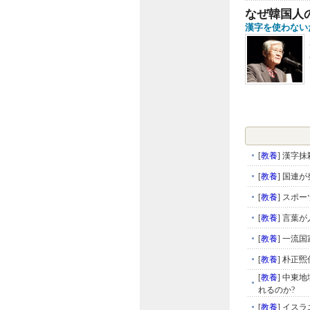
なぜ韓国人
漢字を使わない
[
教養
]
漢字抹
[
教養
]
国連が発
[
教養
]
スポー
[
教養
]
言葉が
[
教養
]
一流国
[
教養
]
朴正煕
[
教養
]
中東地
れるのか?
[
教養
]
イスラ