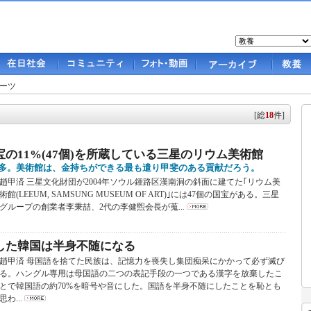
ーツ
[総
18
件]
の11%(47個)を所蔵している三星のリウム美術館
多。美術館は、金持ちができる最も遣り甲斐のある貢献だろう。
趙甲済 三星文化財団が2004年ソウル鍾路区漢南洞の斜面に建てた｢リウム美
術館(LEEUM, SAMSUNG MUSEUM OF ART)｣には47個の国宝がある。三星
グループの創業者李秉喆、2代の李健煕会長が蒐...
した韓国は半身不随になる
趙甲済 母国語を捨てた民族は、記憶力を喪失し集団痴呆にかかって必ず滅び
る。ハングル専用は母国語の二つの表記手段の一つである漢字を放棄したこ
とで韓国語の約70%を暗号や音にした。国語を半身不随にしたことを恥とも
思わ...