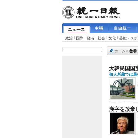
政治
国際
経済
社会
文化
芸能・スポ
ホーム
>
教養
大韓民国国宝
個人所蔵では最
漢字を放棄