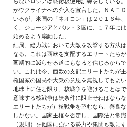
らないロシアは戦術核使用訓練をしている。
がウクライナへの介入を宣言した。ＮＡＴＯ
いるが、米国の「ネオコン」は２０１６年、
く、ジョージアとバルト３国に、１７年には
始めるよう扇動した。
結局、総力戦において大敵を攻撃する方法は
なる。これは西欧を支配するエリートたちが
画期的に減らせる道にもなると信じるからで
い。これは今、西欧の支配エリートたちが主
権国家の国民や大衆の意思を無視してもよい
地球上に住む限り、核戦争を避けることはで
意味する核戦争は無条件に阻止せねばならな
エリートたちが）核戦争を望むなら、善良な
しかない。国家主権を否定し、国際法と常識
（規則）を他国に強いる勢力や集団も敵にす