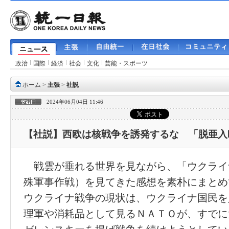
政治
国際
経済
社会
文化
芸能・スポーツ
ホーム
>
主張
>
社説
2024年06月04日 11:46
【社説】西欧は核戦争を誘発するな 「脱亜入
戦雲が垂れる世界を見ながら、「ウクライ
殊軍事作戦）を見てきた感想を素朴にまとめ
ウクライナ戦争の現状は、ウクライナ国民を
理軍や消耗品として見るＮＡＴＯが、すでに