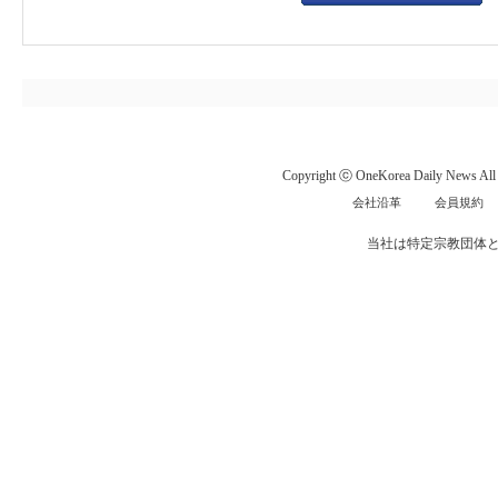
Copyright ⓒ OneKorea Daily News All r
会社沿革
会員規約
当社は特定宗教団体