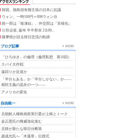
韓国、独島領有権主張の日本に抗議
ウォン、一時100円＝898ウォン台
統一部は「核凍結」、外交部は「非核化」
신한금융, 올해 주주환원 2조80...
薩摩焼が語る韓日交流の軌跡
ブログ記事
「ひろゆき」の倫理（倫理私想 第10回）
スパイ大作戦
遠回りか近道か
「半分もある」か「半分しかない」か――
相対主義の詭弁の一つ――
アメリカの変化
自由統一
北朝鮮人権映画祭実行委が上映とトーク
金正恩氏の権威強化進む
北韓が新たな韓日分断策
趙成允氏へ「木蓮章」伝授式