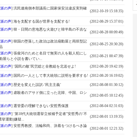
守派の声
]
汎民連南側本部議長に国家保安法違反実刑確
(2012-10-19 15:18:35)
守派の声
]
海を支配する国が世界を支配する!
(2012-08-29 15:37:01)
守派の声
]
韓・日間の意地悪な火遊びと韓半島の不吉な
(2012-08-28 00:09:49)
守派の声
]
韓国の堕落した政治は政治扇動屋と両班型記
(2012-08-25 20:30:20)
品
守派の声
]
張俊河のためと名目で無実の人を殺人犯にし
(2012-08-21 00:47:39)
屋らと小説を書いてい...
守派の声
]
‘国民の敵’民労総と全教組を北送せよ!
(2012-08-20 19:42:19)
守派の声
]
国民の一人として李大統領に説明を要求する!
(2012-08-20 16:19:02)
守派の声
]
歴史を変えた誤訳-‘民主主義’
(2012-08-08 01:30:12)
守派の声
]
虐殺者のアサド側に立った北韓、中国、ロシ
(2012-08-05 10:12:45)
守派の声
]
選管委の理解できない安哲秀保護
(2012-08-04 02:31:03)
守派の声
]
‘第18代大統領選挙立候補予定者”安哲秀の‘不
(2012-08-01 13:19:35)
挙運動)嫌疑...
守派の声
]
安哲秀教授、法輪和尚、決着をつけるべき論
(2012-08-01 12:21:32)
!