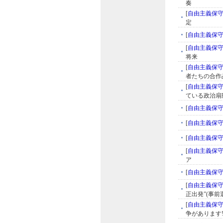
奏
[
自由主義保
定
[
自由主義保
[
自由主義保
将来
[
自由主義保
者たちの合作
[
自由主義保
ている政治扇動
[
自由主義保
[
自由主義保
[
自由主義保
[
自由主義保
ア
[
自由主義保
[
自由主義保
正出発”(事前選
[
自由主義保
争があります