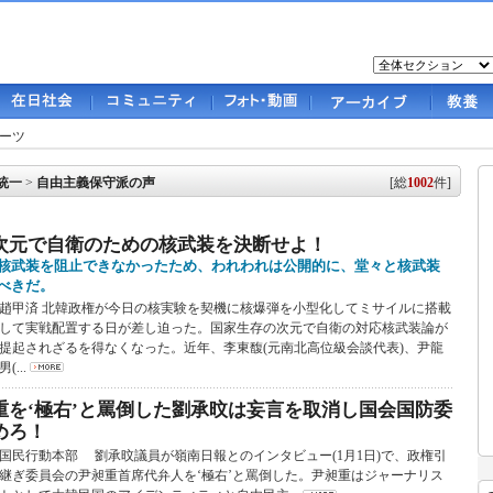
ーツ
統一
>
自由主義保守派の声
[総
1002
件]
次元で自衛のための核武装を決断せよ！
核武装を阻止できなかったため、われわれは公開的に、堂々と核武装
べきだ。
趙甲済 北韓政権が今日の核実験を契機に核爆弾を小型化してミサイルに搭載
して実戦配置する日が差し迫った。国家生存の次元で自衛の対応核武装論が
提起されざるを得なくなった。近年、李東馥(元南北高位級会談代表)、尹龍
男(...
重を‘極右’と罵倒した劉承旼は妄言を取消し国会国防委
めろ！
国民行動本部 劉承旼議員が嶺南日報とのインタビュー(1月1日)で、政権引
継ぎ委員会の尹昶重首席代弁人を‘極右’と罵倒した。尹昶重はジャーナリス