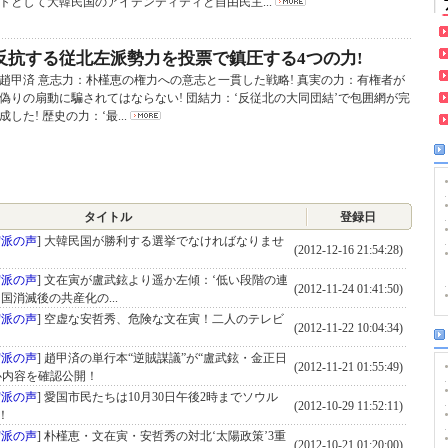
トとして大韓民国のアイデンティティと自由民主...
反抗する従北左派勢力を投票で鎮圧する4つの力!
趙甲済 意志力：朴槿恵の権力への意志と一貫した戦略! 真実の力：有権者が
偽りの扇動に騙されてはならない! 団結力：‘反従北の大同団結’で包囲網が完
成した! 歴史の力：‘最...
タイトル
登録日
守派の声
]
大韓民国が勝利する選挙でなければなりませ
(2012-12-16 21:54:28)
守派の声
]
文在寅が盧武鉉より遥か左傾：‘低い段階の連
(2012-11-24 01:41:50)
国消滅後の共産化の...
守派の声
]
空虚な安哲秀、危険な文在寅！二人のテレビ
(2012-11-22 10:04:34)
守派の声
]
趙甲済の単行本“逆賊謀議”が“盧武鉉・金正日
(2012-11-21 01:55:49)
心内容を確認公開！
守派の声
]
愛国市民たちは10月30日午後2時までソウル
(2012-10-29 11:52:11)
！
守派の声
]
朴槿恵・文在寅・安哲秀の対北‘太陽政策’3重
(2012-10-21 01:20:00)