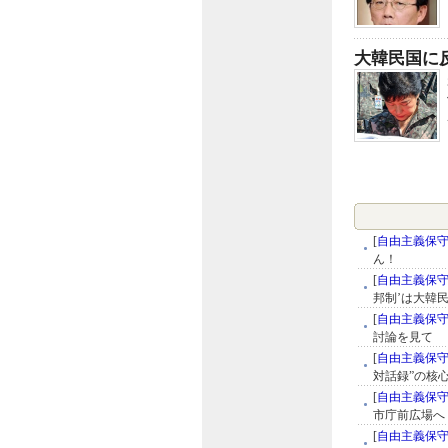
大韓民国に
[
自由主義保
ん！
[
自由主義保
邦制’は大韓民
[
自由主義保
討論を見て
[
自由主義保
対話録”の核
[
自由主義保
市庁前広場へ
[
自由主義保