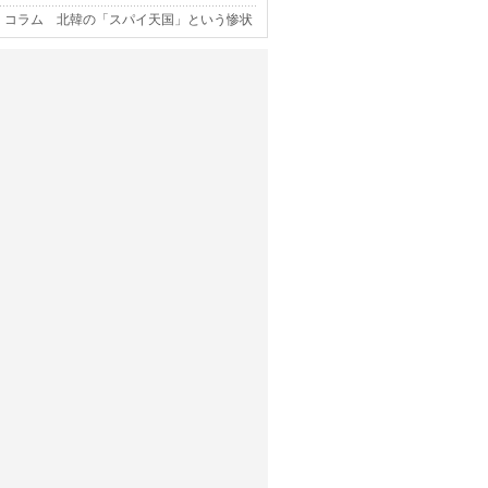
コラム 北韓の「スパイ天国」という惨状