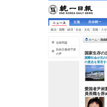
政治
国際
経済
社会
文化
芸能・スポ
ホーム
>
自由
北韓問題
自由主義保守派
国家生存の
の声
国際社会が北の
の意志を宣言す
愛国者尹昶
員長職を辞