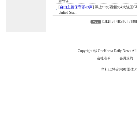
憲せよ!
[
自由主義保守派の声
]
浮上中の西側の4大強国GUTS 
United Stat...
[
1
]
[
2
]
[
3
][
4
][
5
][
6
][
7
][
8
]
Copyright ⓒ OneKorea Daily News All r
会社沿革
会員規約
当社は特定宗教団体