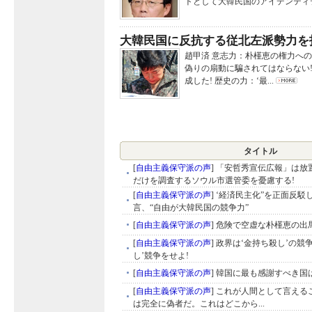
トとして大韓民国のアイデンティテ
大韓民国に反抗する従北左派勢力を
趙甲済 意志力：朴槿恵の権力への
偽りの扇動に騙されてはならない!
成した! 歴史の力：‘最...
タイトル
[
自由主義保守派の声
]
「安哲秀宣伝広報」は放
だけを調査するソウル市選管委を憂慮する!
[
自由主義保守派の声
]
‘経済民主化”を正面反駁
言、“自由が大韓民国の競争力”
[
自由主義保守派の声
]
危険で空虚な朴槿恵の出
[
自由主義保守派の声
]
政界は‘金持ち殺し’の競
し’競争をせよ!
[
自由主義保守派の声
]
韓国に最も感謝すべき国は
[
自由主義保守派の声
]
これが人間として言えるこ
は完全に偽者だ。これはどこから...