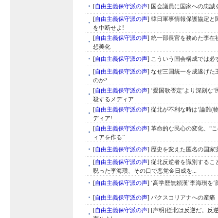
[
自由主義保守派の声
]
国会議員に国家への忠誠を
[
自由主義保守派の声
]
韓日軍事情報保護協定と
を中断せよ!
[
自由主義保守派の声
]
統一部長官を務めた李在
想美化
[
自由主義保守派の声
]
こういう国会構成では必ず
[
自由主義保守派の声
]
なぜ三国統一を成遂げた
のか?
[
自由主義保守派の声
]
‘愛国歌否定’より深刻な‘
殺するメディア
[
自由主義保守派の声
]
従北が不利な時は‘論難(物
ディア!
[
自由主義保守派の声
]
革命的な民心の変化、“
ィアを作る”
[
自由主義保守派の声
]
歴史を変えた匿名の国家
[
自由主義保守派の声
]
従北反逆者を識別するこ
呪った李海瓚、その口で悪党金日成を...
[
自由主義保守派の声
]
‘高学歴無頼漢’李海瓉を‘
[
自由主義保守派の声
]
パクスコリアナへの産痛
[
自由主義保守派の声
]
[声明]従北は反逆だ。反