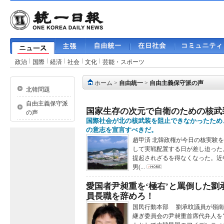
政治
国際
経済
社会
文化
芸能・スポーツ
ホーム
>
自由統一
>
自由主義保守派の声
北韓問題
自由主義保守派
国家生存の次元で自衛のための核武
の声
国際社会が北の核武装を阻止できなかったため
の意志を宣言すべきだ。
趙甲済 北韓政権が今日の核実験
して実戦配置する日が差し迫った
提起されざるを得なくなった。近
男(...
愛国者尹昶重を‘極右’と罵倒した
員長職を辞めろ！
国民行動本部 劉承旼議員が嶺南日
継ぎ委員会の尹昶重首席代弁人を