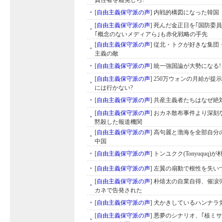
責任者を罷免しろ!
[
自由主義保守派の声
]
内戦的構図になった韓国
[
自由主義保守派の声
]
死んだ金正日を｢国防委員
｢概念のないメディアら｣も赤化戦略の手先
[
自由主義保守派の声
]
従北・トクが好きな集団
主義の敵
[
自由主義保守派の声
]
統一強国論が大勢になる!
[
自由主義保守派の声
]
250万ウォンの月給が提
には行かない?
[
自由主義保守派の声
]
共産主義者たちはなぜ絶
[
自由主義保守派の声
]
おカネ散布事件より深刻
黙殺した報道機関
[
自由主義保守派の声
]
高句麗と渤海を全部自分
中国
[
自由主義保守派の声
]
トンユクク(Tonyuquq)
[
自由主義保守派の声
]
左翼の扇動で根性を失い
[
自由主義保守派の声
]
朴熺太の自業自得、催涙
カネで告発された
[
自由主義保守派の声
]
犬かきしているハンナラ
[
自由主義保守派の声
]
悪夢のシナリオ、｢核ミ