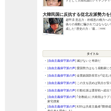
トとして大韓民国のアイデンティテ
大韓民国に反抗する従北左派勢力を
趙甲済 意志力：朴槿恵の権力への
偽りの扇動に騙されてはならない!
成した! 歴史の力：‘最...
タイトル
[
自由主義保守派の声
]
滅びないと奇跡だ
[
自由主義保守派の声
]
愛国勢力はもう扇動家にな
[
自由主義保守派の声
]
金寛鎮国防長官が｢従北｣
[
自由主義保守派の声
]
この文を読めば気分が安ら
[
自由主義保守派の声
]
行動右派は選挙戦へ総出で
[
自由主義保守派の声
]
｢全教組｣に大統領はラブ
家宅捜索
[
自由主義保守派の声
]
KBSは共産主義者｢鄭律