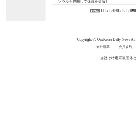
ソウルを包囲して休戦を提議｣
[
1
][
2
][
3
][
4
][
5
][
6
][
7
]
[
8
]
Copyright ⓒ OneKorea Daily News All r
会社沿革
会員規約
当社は特定宗教団体