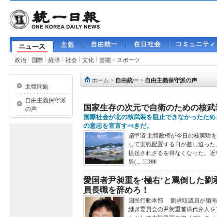
政治
国際
経済
社会
文化
芸能・スポーツ
ホーム
>
自由統一
>
自由主義保守派の声
北韓問題
自由主義保守派
国家生存の次元で自衛のための核武
の声
国際社会が北の核武装を阻止できなかったため
の意志を宣言すべきだ。
趙甲済 北韓政権が今日の核実験
して実戦配置する日が差し迫った
提起されざるを得なくなった。近
男(...
愛国者尹昶重を‘極右’と罵倒した
員長職を辞めろ！
国民行動本部 劉承旼議員が嶺南日
継ぎ委員会の尹昶重首席代弁人を