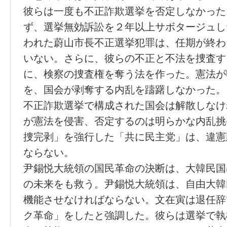
彼らは一度も不正詐欺選挙を否定しなかった
ず、選挙無効訴訟を２年以上サボタージュし
われた蔚山市長不正選挙犯罪は、任期が終わ
いない。さらに、彼らの不正と不法を捜査す
に、検察の捜査権を奪う法を作った。憲法が
を、国会が剥奪する内乱を躊躇しなかった。
不正詐欺選挙で構成された国会は解散しなけ
が憲法を侵害、否定するのは明らかな内乱挑
捜完剥」を強行した「共に民主党」は、違憲
ならない。
尹錫悦大統領の国民革命の決断は、大韓民国
の未来をも救う。尹錫悦大統領は、自由大韓
機能させなければならない。文在寅は退任辞
ク革命」をしたと強調した。彼らは選挙で執