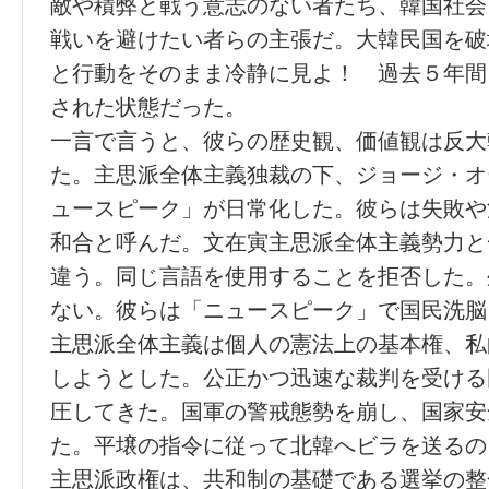
敵や積弊と戦う意志のない者たち、韓国社会
戦いを避けたい者らの主張だ。大韓民国を破
と行動をそのまま冷静に見よ！ 過去５年間
された状態だった。
一言で言うと、彼らの歴史観、価値観は反大
た。主思派全体主義独裁の下、ジョージ・オ
ュースピーク」が日常化した。彼らは失敗や
和合と呼んだ。文在寅主思派全体主義勢力と
違う。同じ言語を使用することを拒否した。
ない。彼らは「ニュースピーク」で国民洗脳
主思派全体主義は個人の憲法上の基本権、私
しようとした。公正かつ迅速な裁判を受ける
圧してきた。国軍の警戒態勢を崩し、国家安
た。平壌の指令に従って北韓へビラを送る
主思派政権は、共和制の基礎である選挙の整