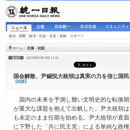
政治
国際
経済
社会
文化
芸能・スポーツ
ホーム
>
主張
>
社説
2022年05月10日 11:32
国会解散、尹錫悦大統領は真実の力を信じ国民
【社説】
国内の未来を予測し難い文明史的な転換期
が重大な課題を抱えて出帆した。尹大統領は
も未定のまま任期を始める。尹大統領が直面
に下野した「共に民主党」による単純な政権