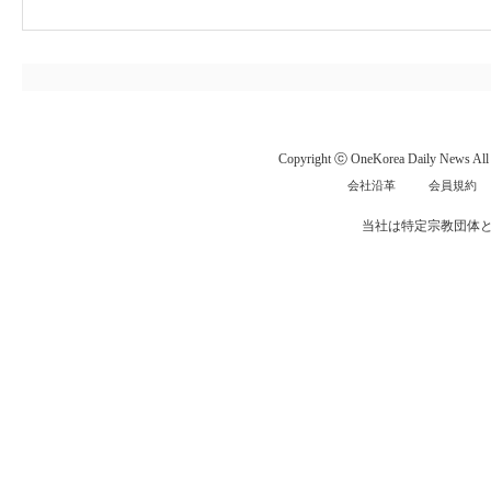
Copyright ⓒ OneKorea Daily News All r
会社沿革
会員規約
当社は特定宗教団体