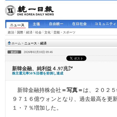
政治
国際
経済
社会
文化
芸能・スポーツ
ホーム
>
ニュース
>
経済
2026年02月10日 09:46
新韓金融、純利益４.97兆㌆
株主還元率50％目標を前倒し達成
新韓金融持株会社
＝写真＝
は、２０２５
９７１６億ウォンとなり、過去最高を更
１・７％増加した。