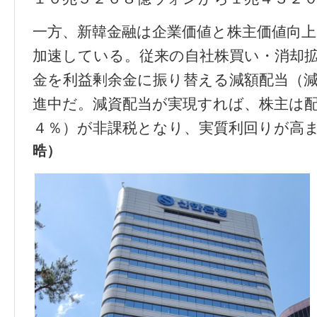
一方、新韓金融は企業価値と株主価値向
加速している。従来の自社株買い・消却
金を利益剰余金に振り替える減額配当（
進中だ。減資配当が実現すれば、株主は
４％）が非課税となり、実質利回りが高
晧）