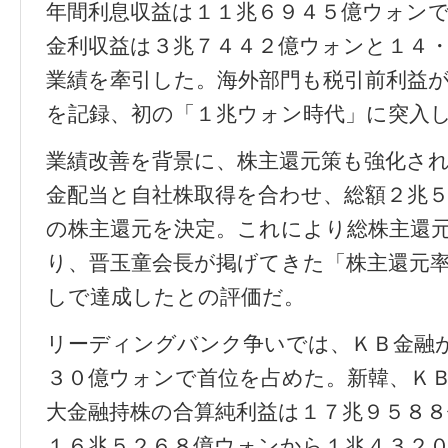
年間利息収益は１１兆６９４５億ウォン
金利収益は３兆７４４２億ウォンと１４
業績を牽引した。海外部門も税引前利益
を記録、初の「１兆ウォン時代」に突入
業績改善を背景に、株主還元策も強化さ
金配当と自社株取得を合わせ、総額２兆
の株主還元を決定。これにより総株主還
り、晋玉童会長が掲げてきた「株主還元
しで達成したとの評価だ。
リーディングバンク争いでは、ＫＢ金融
３０億ウォンで首位を占めた。新韓、Ｋ
大金融持株の合算純利益は１７兆９５８
１６兆５２６８億ウォンから１兆４３２