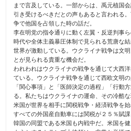
まで言及している。一部からは、禹元植国会
引き受けるべきだとの声もあると言われる。
争で他国を占領した時の話だ。
李在明党の指令通りに動く左翼・反逆判事ら
時代や全体主義暴圧体制で見られる荒唐な結
世界が激動している。ウクライナ戦争は文明
とが見られる貴重な機会だ。
われわれはウクライナの戦争を通じて大西洋
ている。ウクライナ戦争を通じて西欧文明の
「関心事項」と「医師決定の過程」「行動方
る。私たちはウクライナの運命、その冷酷な
米国が世界を相手に関税戦争・経済戦争を始
すべての外国産自動車には関税が２５％賦課
韓国の同盟である米国も内戦中だ。米国を健