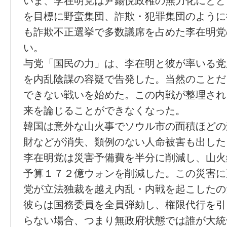
いま、李在明党は尹錫悦政権の無力化にとど
を目標に野蛮集団、詐欺・犯罪集団のように
も詐欺不正選挙で多数議席を占めた李在明党
い。
与党「国民の力」は、李在明と彼が率いる党
を内乱陰謀の容疑で告発した。当然のことだ
できない戦いを始めた。この内戦が整理され
来を論じることができなくなった。
韓国は意外な山火事でソウル市の面積ほどの
財などが消失、類例のない人命被害も出した
李在明党は災害予備費を半分に削減し、山火
予算１７２億ウォンを削減した。この災害に
党が立法独裁を越え内乱・内戦を起こしたの
彼らは国務委員を全員弾劾し、権限代行を引
らない場合、つまり無政府状態では誰が大統