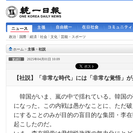
政治
国際
経済
社会
文化
芸能・スポーツ
ホーム
>
主張
>
社説
2025年04月01日 10:09
【社説】「非常な時代」には「非常な覚悟」が
韓国がいま、嵐の中で揺れている。韓国の
になった。この内戦は愚かなことに、ただ破
にすることのみが目的の盲目的な集団・李在
起こしたのだ。