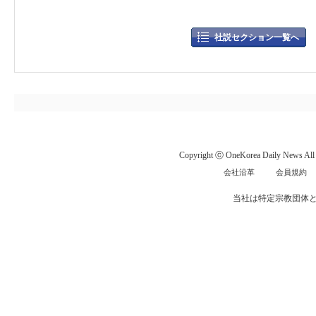
社説セクション一覧へ
Copyright ⓒ OneKorea Daily News All r
会社沿革
会員規約
当社は特定宗教団体