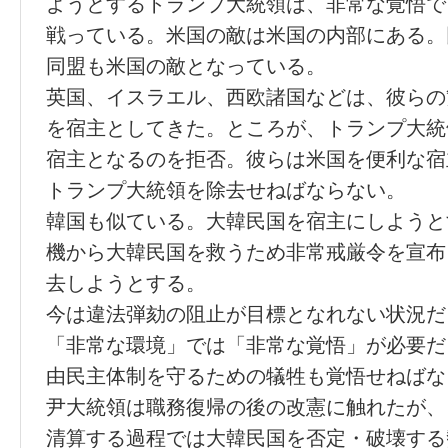
ようとするトランプ大統領は、非常な覚悟で
戦っている。米国の敵は米国の内部にある。
同盟も米国の敵となっている。
英国、イスラエル、西欧諸国などは、彼らの
を宿主としてきた。ところが、トランプ大統
宿主となるのを拒否。彼らは米国を便利な宿
トランプ大統領を除去せねばならない。
韓国も似ている。大韓民国を宿主にしようと
機から大韓民国を救うため非常戒厳令を宣布
去しようとする。
今は違法弾劾の阻止が目標となれない状況だ
「非常な環境」では「非常な覚悟」が必要だ
由民主体制を守るための犠牲も覚悟せねばな
尹大統領は職務復帰の後の改憲に触れたが、
清算する過程では大韓民国を否定・破壊する