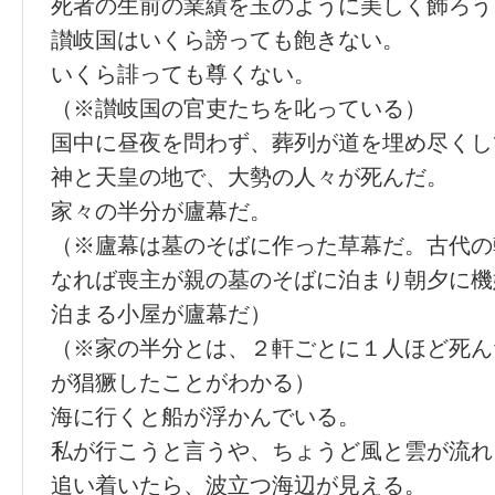
死者の生前の業績を玉のように美しく飾ろう
讃岐国はいくら謗っても飽きない。
いくら誹っても尊くない。
（※讃岐国の官吏たちを叱っている）
国中に昼夜を問わず、葬列が道を埋め尽くし
神と天皇の地で、大勢の人々が死んだ。
家々の半分が廬幕だ。
（※廬幕は墓のそばに作った草幕だ。古代の
なれば喪主が親の墓のそばに泊まり朝夕に機
泊まる小屋が廬幕だ）
（※家の半分とは、２軒ごとに１人ほど死ん
が猖獗したことがわかる）
海に行くと船が浮かんでいる。
私が行こうと言うや、ちょうど風と雲が流れ
追い着いたら、波立つ海辺が見える。