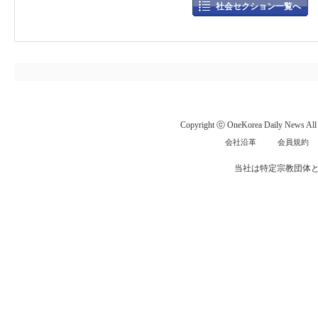
社会セクション一覧へ
Copyright ⓒ OneKorea Daily News All r
会社沿革
会員規約
当社は特定宗教団体