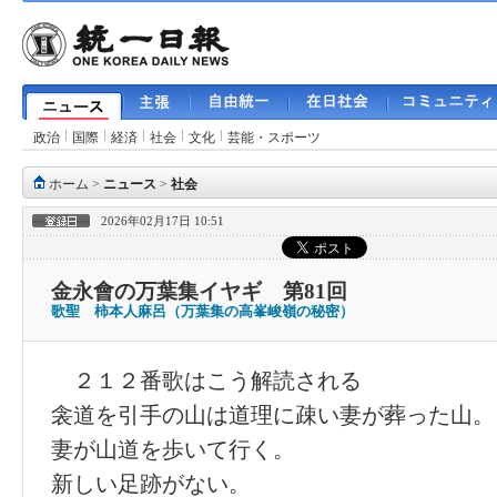
政治
国際
経済
社会
文化
芸能・スポーツ
ホーム
>
ニュース
>
社会
2026年02月17日 10:51
金永會の万葉集イヤギ 第81回
歌聖 柿本人麻呂（万葉集の高峯峻嶺の秘密）
２１２番歌はこう解読される
衾道を引手の山は道理に疎い妻が葬った山。
妻が山道を歩いて行く。
新しい足跡がない。