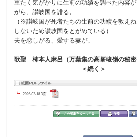
重たく気がかりに生前の功績を調べた内容が
がら、讃岐国を誹る。
（※讃岐国が死者たちの生前の功績を教えね
しないため讃岐国をとがめている）
夫を恋しがる、愛する妻が。
歌聖 柿本人麻呂（万葉集の高
＜続く＞
2026-02-18 3面