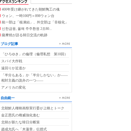
400年受け継がれてきた朝鮮陶工の魂
ウォン、一時100円＝898ウォン台
統一部は「核凍結」、外交部は「非核化」
신한금융, 올해 주주환원 2조80...
薩摩焼が語る韓日交流の軌跡
ブログ記事
「ひろゆき」の倫理（倫理私想 第10回）
スパイ大作戦
遠回りか近道か
「半分もある」か「半分しかない」か――
相対主義の詭弁の一つ――
アメリカの変化
自由統一
北朝鮮人権映画祭実行委が上映とトーク
金正恩氏の権威強化進む
北韓が新たな韓日分断策
趙成允氏へ「木蓮章」伝授式