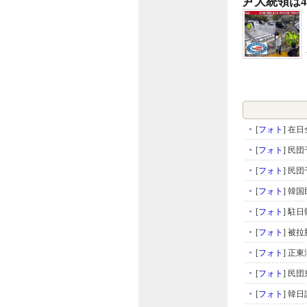
尹大統領は
[
フォト
]
在日
[
フォト
]
民団
[
フォト
]
民団
[
フォト
]
韓国
[
フォト
]
駐日
[
フォト
]
被拉
[
フォト
]
正東
[
フォト
]
民団
[
フォト
]
韓日