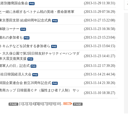
回差別撤廃国会集会
(2013-11-29 11:30:31)
と一緒に永眠するベトナム戦の英雄・蔡命新将軍
(2013-11-29 07:56:29)
東京墨田支部 結成60周年記念式典
(2013-11-27 15:22:08)
体験コーナー
(2013-11-23 16:36:58)
連れの参加者も
(2013-11-23 15:23:04)
トキムチなどを試食する参加者ら
(2013-11-23 15:04:15)
・大久保公園で第2回日韓友好チャリティーハンマダ
(2013-11-23 14:41:27)
本大震災復興支援
郷軍人の日」記念式
(2013-11-22 17:39:20)
回在日韓国経済人大会
(2013-11-14 21:44:34)
韓国企業連合会 創立20周年記念式
(2013-11-14 21:30:26)
青商カップ 日韓親善ＣＰ（脳性まひ者７人制） サッ
(2013-11-10 18:38:27)
[
1
][
2
][
3
][
4
]
[
5
]
[
6
][
7
][
8
][
9
][
10
]..