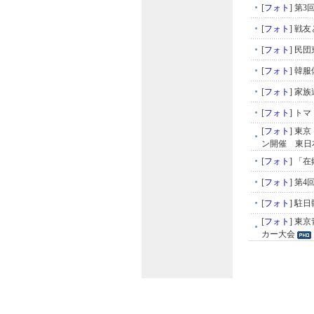
[
フォト
]
第3
[
フォト
]
戦友
[
フォト
]
民団
[
フォト
]
韓服
[
フォト
]
家族
[
フォト
]
トマ
[
フォト
]
東京
ン開催 東日
[
フォト
]
「在
[
フォト
]
第4
[
フォト
]
駐日
[
フォト
]
東京
カー大会