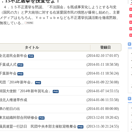
4．15不正選挙を捜査せよ！
４．１５不正選挙を黙認、「不法国会」を既成事実化しようとする与党
（国民の力）と尹大統領に対する右派愛国市民の憤怒が爆発し始めた。主要
メディアはもちろん、ＹｏｕＴｕｂｅなども不正選挙抗議活動を徹底黙殺、
無視している...
タイトル
登録日
全北道民会新年会
(2014-02-10 17:01:07)
千葉成人式
(2014-01-11 18:58:58)
千葉新年会
(2014-01-11 18:56:24)
民団「2014年新年会」
(2014-01-09 22:56:08)
韓国大使館「2014年新年賀礼会」
(2014-01-07 14:55:15)
脱北人権連帯作成
(2014-01-06 11:55:58)
津の初日の出
(2014-01-01 00:00:00)
東京組織幹部合同研修会
(2013-12-01 19:20:42)
議員連盟一行訪日 民団中央本部主催歓迎晩餐会
(2013-11-30 21:24:55)