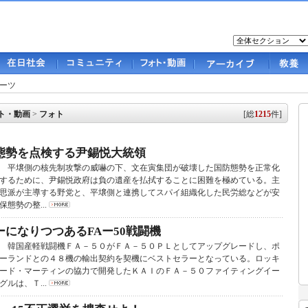
ーツ
ト・動画
>
フォト
[総
1215
件]
態勢を点検する尹錫悦大統領
平壌側の核先制攻撃の威嚇の下、文在寅集団が破壊した国防態勢を正常化
するために、尹錫悦政府は負の遺産を払拭することに困難を極めている。主
思派が主導する野党と、平壌側と連携してスパイ組織化した民労総などが安
保態勢の整...
になりつつあるFAー50戦闘機
韓国産軽戦闘機ＦＡ－５０がＦＡ－５０ＰＬとしてアップグレードし、ポ
ーランドとの４８機の輸出契約を契機にベストセラーとなっている。ロッキ
ード・マーティンの協力で開発したＫＡＩのＦＡ－５０ファイティングイー
グルは、Ｔ...