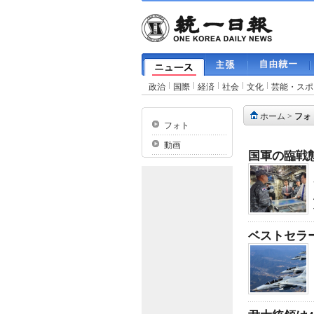
政治
国際
経済
社会
文化
芸能・スポ
ホーム
>
フォ
フォト
動画
国軍の臨戦
ベストセラー