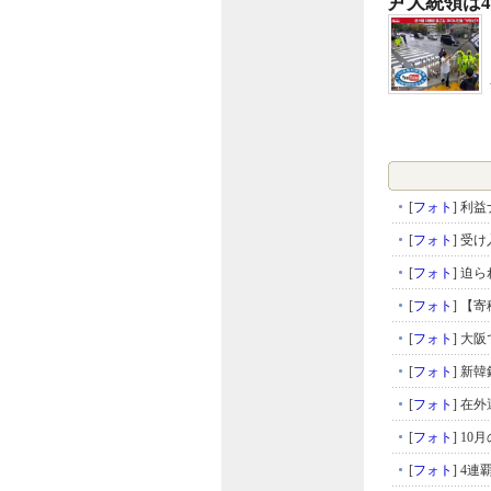
尹大統領は
[
フォト
]
利益
[
フォト
]
受け
[
フォト
]
迫ら
[
フォト
]
【寄
[
フォト
]
大阪
[
フォト
]
新韓銀
[
フォト
]
在外
[
フォト
]
10
[
フォト
]
4連覇