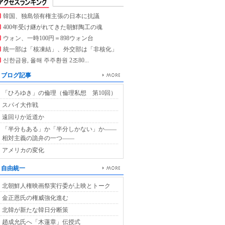
韓国、独島領有権主張の日本に抗議
400年受け継がれてきた朝鮮陶工の魂
ウォン、一時100円＝898ウォン台
統一部は「核凍結」、外交部は「非核化」
신한금융, 올해 주주환원 2조80...
ブログ記事
「ひろゆき」の倫理（倫理私想 第10回）
スパイ大作戦
遠回りか近道か
「半分もある」か「半分しかない」か――
相対主義の詭弁の一つ――
アメリカの変化
自由統一
北朝鮮人権映画祭実行委が上映とトーク
金正恩氏の権威強化進む
北韓が新たな韓日分断策
趙成允氏へ「木蓮章」伝授式