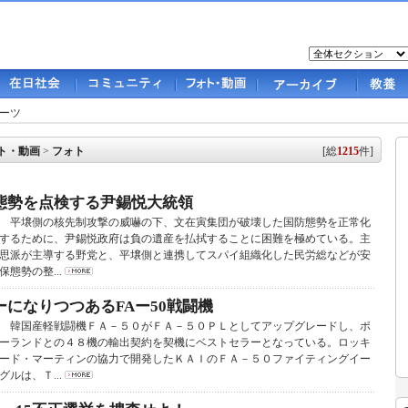
ーツ
ト・動画
>
フォト
[総
1215
件]
態勢を点検する尹錫悦大統領
平壌側の核先制攻撃の威嚇の下、文在寅集団が破壊した国防態勢を正常化
するために、尹錫悦政府は負の遺産を払拭することに困難を極めている。主
思派が主導する野党と、平壌側と連携してスパイ組織化した民労総などが安
保態勢の整...
になりつつあるFAー50戦闘機
韓国産軽戦闘機ＦＡ－５０がＦＡ－５０ＰＬとしてアップグレードし、ポ
ーランドとの４８機の輸出契約を契機にベストセラーとなっている。ロッキ
ード・マーティンの協力で開発したＫＡＩのＦＡ－５０ファイティングイー
グルは、Ｔ...