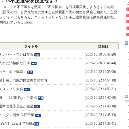
4．15不正選挙を捜査せよ！
４．１５不正選挙を黙認、「不法国会」を既成事実化しようとする与党
（国民の力）と尹大統領に対する右派愛国市民の憤怒が爆発し始めた。主要
メディアはもちろん、ＹｏｕＴｕｂｅなども不正選挙抗議活動を徹底黙殺、
無視している...
タイトル
登録日
ナンバー・ワンは盤石
(2015-10-30 08:48:29)
入れに消極的な日本
(2015-10-30 08:45:44)
れた「対中協調」
(2015-10-22 14:55:00)
稿】在日同胞の民族教育の方向
(2015-10-22 14:54:19)
でユンノリ大会
(2015-10-22 14:53:31)
、「LINE Pay」と提携
(2015-10-22 14:47:09)
選挙管理委員会が発足
(2015-10-22 14:46:18)
月のマダン開催 民団千葉
(2015-10-22 14:45:13)
めざし 22日まで熱戦
(2015-10-22 14:39:41)