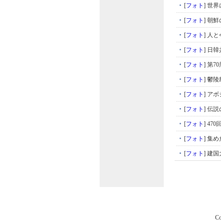
[
フォト
]
世界
[
フォト
]
朝鮮
[
フォト
]
人と
[
フォト
]
日韓
[
フォト
]
第7
[
フォト
]
鬱陵
[
フォト
]
アボ
[
フォト
]
伝説
[
フォト
]
47
[
フォト
]
集め
[
フォト
]
建国
Co