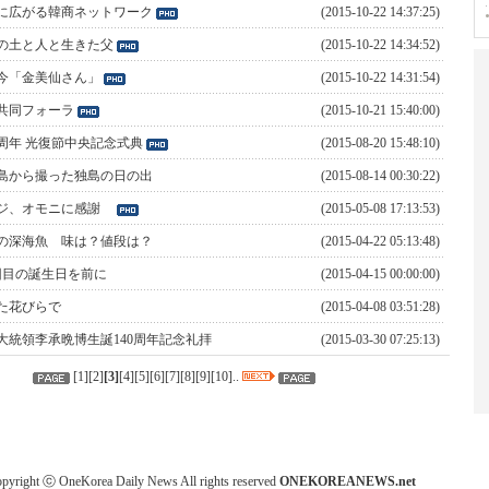
に広がる韓商ネットワーク
(2015-10-22 14:37:25)
の土と人と生きた父
(2015-10-22 14:34:52)
今「金美仙さん」
(2015-10-22 14:31:54)
共同フォーラ
(2015-10-21 15:40:00)
0周年 光復節中央記念式典
(2015-08-20 15:48:10)
島から撮った独島の日の出
(2015-08-14 00:30:22)
ジ、オモニに感謝
(2015-05-08 17:13:53)
の深海魚 味は？値段は？
(2015-04-22 05:13:48)
0回目の誕生日を前に
(2015-04-15 00:00:00)
た花びらで
(2015-04-08 03:51:28)
大統領李承晩博生誕140周年記念礼拝
(2015-03-30 07:25:13)
[
1
][
2
]
[
3
]
[
4
][
5
][
6
][
7
][
8
][
9
][
10
]..
pyright ⓒ OneKorea Daily News All rights reserved
ONEKOREANEWS.net