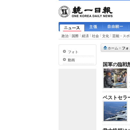
政治
国際
経済
社会
文化
芸能・スポ
ホーム
>
フォ
フォト
動画
国軍の臨戦
ベストセラー