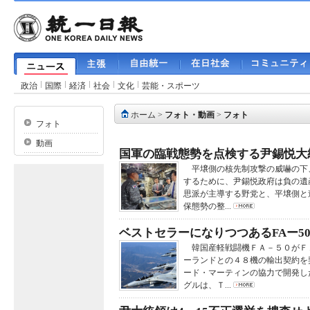
政治
国際
経済
社会
文化
芸能・スポーツ
ホーム
>
フォト・動画
>
フォト
フォト
動画
国軍の臨戦態勢を点検する尹錫悦大
平壌側の核先制攻撃の威嚇の下
するために、尹錫悦政府は負の遺
思派が主導する野党と、平壌側と
保態勢の整...
ベストセラーになりつつあるFAー5
韓国産軽戦闘機ＦＡ－５０がＦ
ーランドとの４８機の輸出契約を
ード・マーティンの協力で開発し
グルは、Ｔ...