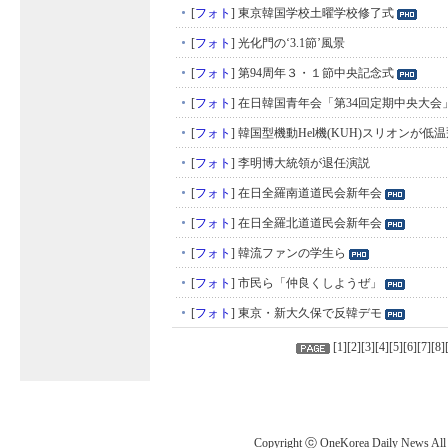
[
フォト
]
東京韓国学校土曜学校修了式
[
フォト
]
光化門の‘3.1節’風景
[
フォト
]
第94周年３・１節中央記念式
[
フォト
]
在日韓国青年会「第34回定期中央大会
[
フォト
]
韓国型機動Hel機(KUH)スリオンが低
[
フォト
]
李明博大統領が退任演説
[
フォト
]
在日全羅南道道民会新年会
[
フォト
]
在日全羅北道道民会新年会
[
フォト
]
韓流ファンの学生ら
[
フォト
]
市民ら「仲良くしようぜ」
[
フォト
]
東京・新大久保で反韓デモ
[
1
][
2
][
3
][
4
][
5
][
6
][
7
][
8
]
Copyright ⓒ OneKorea Daily News All r