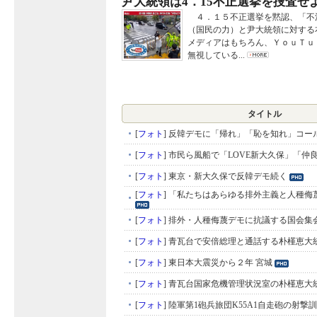
尹大統領は4．15不正選挙を捜査せ
４．１５不正選挙を黙認、「不
（国民の力）と尹大統領に対する
メディアはもちろん、ＹｏｕＴｕ
無視している...
タイトル
[
フォト
]
反韓デモに「帰れ」「恥を知れ」コー
[
フォト
]
市民ら風船で「LOVE新大久保」「仲
[
フォト
]
東京・新大久保で反韓デモ続く
[
フォト
]
「私たちはあらゆる排外主義と人種侮
[
フォト
]
排外・人種侮蔑デモに抗議する国会集
[
フォト
]
青瓦台で安倍総理と通話する朴槿恵大
[
フォト
]
東日本大震災から２年 宮城
[
フォト
]
青瓦台国家危機管理状況室の朴槿恵大
[
フォト
]
陸軍第1砲兵旅団K55A1自走砲の射撃