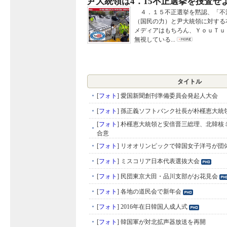
尹大統領は4．15不正選挙を捜査せ
４．１５不正選挙を黙認、「不
（国民の力）と尹大統領に対する
メディアはもちろん、ＹｏｕＴｕ
無視している...
タイトル
[
フォト
]
愛国新聞創刊準備委員会発起人大会
[
フォト
]
孫正義ソフトバンク社長が朴槿恵大統
[
フォト
]
朴槿恵大統領と安倍晋三総理、北韓核
合意
[
フォト
]
リオオリンピックで韓国女子洋弓が団
[
フォト
]
ミスコリア日本代表選抜大会
[
フォト
]
民団東京大田・品川支部がお花見会
[
フォト
]
各地の道民会で新年会
[
フォト
]
2016年在日韓国人成人式
[
フォト
]
韓国軍が対北拡声器放送を再開