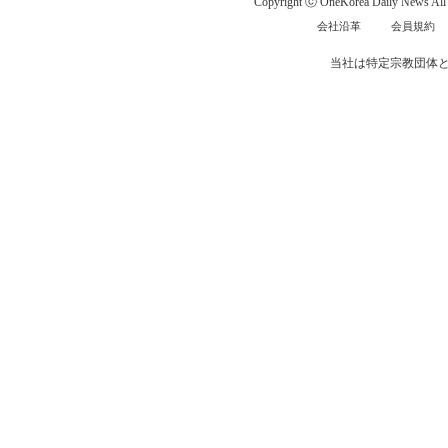
Copyright ⓒ OneKorea Daily News All r
会社沿革
会員規約
当社は特定宗教団体