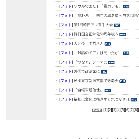
[
フォト
]
ソウルでまたも「暴力デモ」
[
フォト
]
「非朴系」、来年の総選挙へ与党共闘
[
フォト
]
第1回韓日アマ選手大会
[
フォト
]
韓日国交正常化50周年祝う
[
フォト
]
人と今 李哲さん
[
フォト
]
「対話のドア」は開いたが…
[
フォト
]
〝つなぐ〟テーマに
[
フォト
]
外国で政治家に
[
フォト
]
民団東京新宿支部で敬老会
[
フォト
]
〝自転車通信使〟
[
フォト
]
福祉は文化に根ざすと気づかされ
[
1
]
[
2
]
[
3
][
4
][
5
][
6
][
7
][
8
]