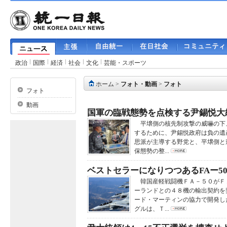
政治
国際
経済
社会
文化
芸能・スポーツ
ホーム
>
フォト・動画
>
フォト
フォト
動画
国軍の臨戦態勢を点検する尹錫悦大
平壌側の核先制攻撃の威嚇の下
するために、尹錫悦政府は負の遺
思派が主導する野党と、平壌側と
保態勢の整...
ベストセラーになりつつあるFAー5
韓国産軽戦闘機ＦＡ－５０がＦ
ーランドとの４８機の輸出契約を
ード・マーティンの協力で開発し
グルは、Ｔ...