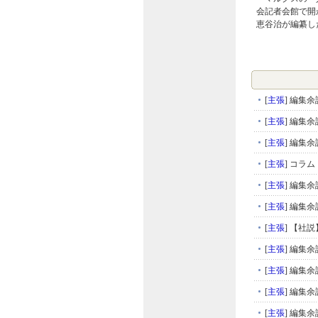
会記者会館で開
恵谷治が編纂し
[
主張
]
編集余
[
主張
]
編集余
[
主張
]
編集余
[
主張
]
コラム
[
主張
]
編集余
[
主張
]
編集余
[
主張
]
【社説
[
主張
]
編集余
[
主張
]
編集余
[
主張
]
編集余
[
主張
]
編集余