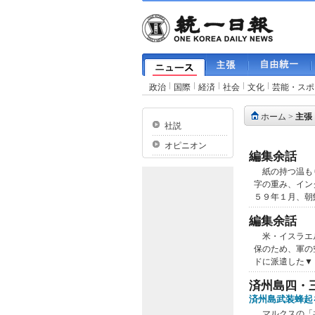
政治
国際
経済
社会
文化
芸能・スポ
ホーム
>
主張
社説
オピニオン
編集余話
紙の持つ温もり
字の重み、イン
５９年１月、朝
編集余話
米・イスラエル
保のため、軍の
ドに派遣した▼
済州島四・
済州島武装蜂起
マルクスの「共