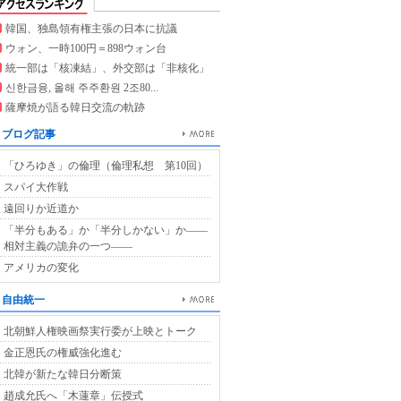
韓国、独島領有権主張の日本に抗議
ウォン、一時100円＝898ウォン台
統一部は「核凍結」、外交部は「非核化」
신한금융, 올해 주주환원 2조80...
薩摩焼が語る韓日交流の軌跡
ブログ記事
「ひろゆき」の倫理（倫理私想 第10回）
スパイ大作戦
遠回りか近道か
「半分もある」か「半分しかない」か――
相対主義の詭弁の一つ――
アメリカの変化
自由統一
北朝鮮人権映画祭実行委が上映とトーク
金正恩氏の権威強化進む
北韓が新たな韓日分断策
趙成允氏へ「木蓮章」伝授式