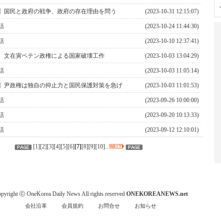
】国民と政府の戦争、政府の存在理由を問う
(2023-10-31 12:15:07)
話
(2023-10-24 11:44:30)
話
(2023-10-10 12:37:41)
 文在寅ペテン政権による国家破壊工作
(2023-10-03 13:04:29)
話
(2023-10-03 11:05:14)
】尹政権は独自の抑止力と国民保護対策を急げ
(2023-10-03 11:01:53)
話
(2023-09-26 10:00:00)
話
(2023-09-20 10:13:33)
話
(2023-09-12 12:10:01)
[
1
][
2
][
3
][
4
][
5
][
6
]
[
7
]
[
8
][
9
][
10
]..
pyright ⓒ OneKorea Daily News All rights reserved
ONEKOREANEWS.net
会社沿革
会員規約
お問合せ
お知らせ