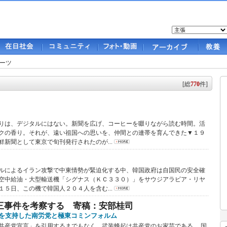
ーツ
[総
770
件]
は、デジタルにはない。新聞を広げ、コーヒーを啜りながら読む時間。活
クの香り。それが、遠い祖国への思いを、仲間との連帯を育んできた▼１９
鮮新聞として東京で旬刊発行されたのが...
によるイラン攻撃で中東情勢が緊迫化する中、韓国政府は自国民の安全確
空中給油・大型輸送機「シグナス（ＫＣ３３０）」をサウジアラビア・リヤ
１５日、この機で韓国人２０４人を含む...
三事件を考察する 寄稿：安部桂司
を支持した南労党と極東コミンフォルム
産党宣言」を引用するまでもなく、武装蜂起は共産党のお家芸である。 国