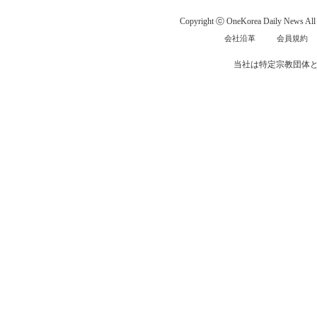
Copyright ⓒ OneKorea Daily News All r
会社沿革
会員規約
当社は特定宗教団体