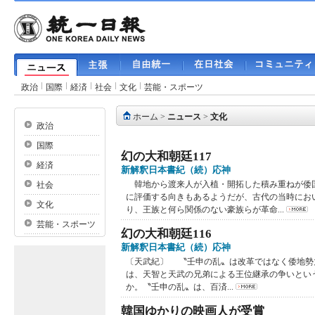
政治
国際
経済
社会
文化
芸能・スポーツ
ホーム
>
ニュース
>
文化
政治
国際
幻の大和朝廷117
経済
新解釈日本書紀（続）応神
韓地から渡来人が入植・開拓した積み重ねが倭
社会
に評価する向きもあるようだが、古代の当時にお
文化
り、王族と何ら関係のない豪族らが革命...
芸能・スポーツ
幻の大和朝廷116
新解釈日本書紀（続）応神
〔天武紀〕 〝壬申の乱〟は改革ではなく倭地勢
は、天智と天武の兄弟による王位継承の争いとい
か。〝壬申の乱〟は、百済...
韓国ゆかりの映画人が受賞