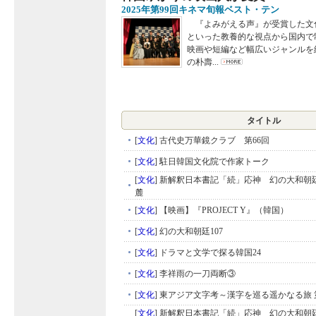
2025年第99回キネマ旬報ベスト・テン
『よみがえる声』が受賞した文
といった教養的な視点から国内で
映画や短編など幅広いジャンルを
の朴壽...
タイトル
[
文化
]
古代史万華鏡クラブ 第66回
[
文化
]
駐日韓国文化院で作家トーク
[
文化
]
新解釈日本書記「続」応神 幻の大和朝廷
麓
[
文化
]
【映画】『PROJECT Y』（韓国）
[
文化
]
幻の大和朝廷107
[
文化
]
ドラマと文学で探る韓国24
[
文化
]
李祥雨の一刀両断③
[
文化
]
東アジア文字考～漢字を巡る遥かなる旅 
[
文化
]
新解釈日本書記「続」応神 幻の大和朝廷