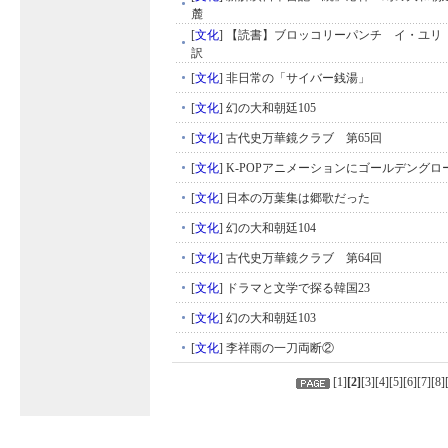
麓
[
文化
]
【読書】ブロッコリーパンチ イ・ユ
訳
[
文化
]
非日常の「サイバー銭湯」
[
文化
]
幻の大和朝廷105
[
文化
]
古代史万華鏡クラブ 第65回
[
文化
]
K-POPアニメーションにゴールデングロ
[
文化
]
日本の万葉集は郷歌だった
[
文化
]
幻の大和朝廷104
[
文化
]
古代史万華鏡クラブ 第64回
[
文化
]
ドラマと文学で探る韓国23
[
文化
]
幻の大和朝廷103
[
文化
]
李祥雨の一刀両断②
[
1
]
[
2
]
[
3
][
4
][
5
][
6
][
7
][
8
]