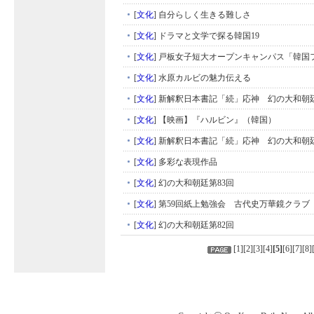
[
文化
]
自分らしく生きる難しさ
[
文化
]
ドラマと文学で探る韓国19
[
文化
]
戸板女子短大オープンキャンパス「韓国
[
文化
]
水原カルビの魅力伝える
[
文化
]
新解釈日本書記「続」応神 幻の大和朝廷
[
文化
]
【映画】『ハルビン』（韓国）
[
文化
]
新解釈日本書記「続」応神 幻の大和朝廷
[
文化
]
多彩な表現作品
[
文化
]
幻の大和朝廷第83回
[
文化
]
第59回紙上勉強会 古代史万華鏡クラブ
[
文化
]
幻の大和朝廷第82回
[
1
][
2
][
3
][
4
]
[
5
]
[
6
][
7
][
8
]