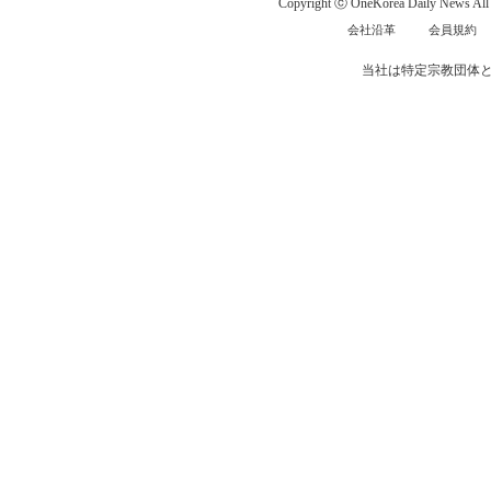
Copyright ⓒ OneKorea Daily News All r
会社沿革
会員規約
当社は特定宗教団体