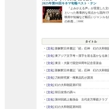
2025年第99回キネマ旬報ベスト・テン
『よみがえる声』が受賞した文
といった教養的な視点から国内で
映画や短編など幅広いジャンルを
の朴壽...
タイトル
[
文化
]
新解釈日本書記「続」応神 幻の大和朝廷
[
文化
]
東アジア文字考～漢字を巡る遥かなる旅 
[
文化
]
東京・大阪で国交60周年記念音楽会
[
文化
]
新解釈日本書記「続」応神 幻の大和朝廷
[
文化
]
刀剣研究家・権東品氏が講演
[
文化
]
幻の大和朝廷第87回
[
文化
]
韓日友情の調べ
[
文化
]
第60回紙上勉強会 古代史万華鏡クラブ
[
文化
]
幻の大和朝廷第86回