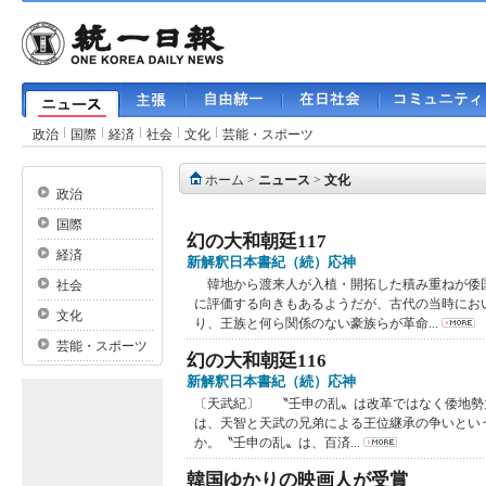
政治
国際
経済
社会
文化
芸能・スポーツ
ホーム
>
ニュース
>
文化
政治
国際
幻の大和朝廷117
経済
新解釈日本書紀（続）応神
韓地から渡来人が入植・開拓した積み重ねが倭
社会
に評価する向きもあるようだが、古代の当時にお
文化
り、王族と何ら関係のない豪族らが革命...
芸能・スポーツ
幻の大和朝廷116
新解釈日本書紀（続）応神
〔天武紀〕 〝壬申の乱〟は改革ではなく倭地勢
は、天智と天武の兄弟による王位継承の争いとい
か。〝壬申の乱〟は、百済...
韓国ゆかりの映画人が受賞