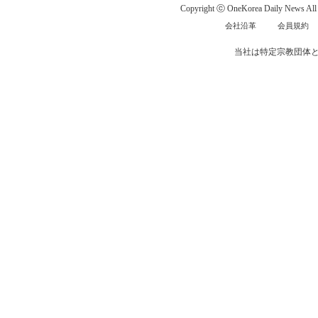
Copyright ⓒ OneKorea Daily News All r
会社沿革
会員規約
当社は特定宗教団体