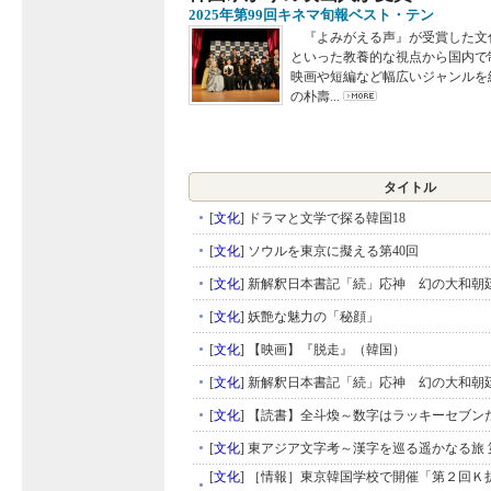
2025年第99回キネマ旬報ベスト・テン
『よみがえる声』が受賞した文
といった教養的な視点から国内で
映画や短編など幅広いジャンルを
の朴壽...
タイトル
[
文化
]
ドラマと文学で探る韓国18
[
文化
]
ソウルを東京に擬える第40回
[
文化
]
新解釈日本書記「続」応神 幻の大和朝廷
[
文化
]
妖艶な魅力の「秘顔」
[
文化
]
【映画】『脱走』（韓国）
[
文化
]
新解釈日本書記「続」応神 幻の大和朝廷
[
文化
]
【読書】全斗煥～数字はラッキーセブン
[
文化
]
東アジア文字考～漢字を巡る遥かなる旅 
[
文化
]
［情報］東京韓国学校で開催「第２回Ｋ