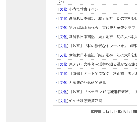
ン」
[
文化
]
都内で韓食イベント
[
文化
]
新解釈日本書記「続」応神 幻の大和朝廷
[
文化
]
第58回紙上勉強会 古代史万華鏡クラブ
[
文化
]
新解釈日本書記「続」応神 幻の大和朝廷
[
文化
]
【映画】『私の親愛なるフーバオ』（韓
[
文化
]
新解釈日本書記「続」応神 幻の大和朝廷
[
文化
]
東アジア文字考～漢字を巡る遥かなる旅 
[
文化
]
【読書】アートでつなぐ 河正雄 著／
[
文化
]
万葉集の記念碑的発見
[
文化
]
【映画】『ベテラン 凶悪犯罪捜査班』（
[
文化
]
幻の大和朝廷第76回
[
1
][
2
][
3
][
4
][
5
]
[
6
]
[
7
][
8
]