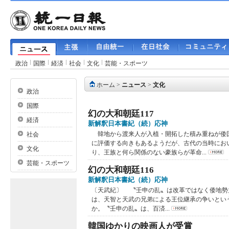
政治
国際
経済
社会
文化
芸能・スポーツ
ホーム
>
ニュース
>
文化
政治
国際
幻の大和朝廷117
経済
新解釈日本書紀（続）応神
韓地から渡来人が入植・開拓した積み重ねが倭
社会
に評価する向きもあるようだが、古代の当時にお
文化
り、王族と何ら関係のない豪族らが革命...
芸能・スポーツ
幻の大和朝廷116
新解釈日本書紀（続）応神
〔天武紀〕 〝壬申の乱〟は改革ではなく倭地勢
は、天智と天武の兄弟による王位継承の争いとい
か。〝壬申の乱〟は、百済...
韓国ゆかりの映画人が受賞