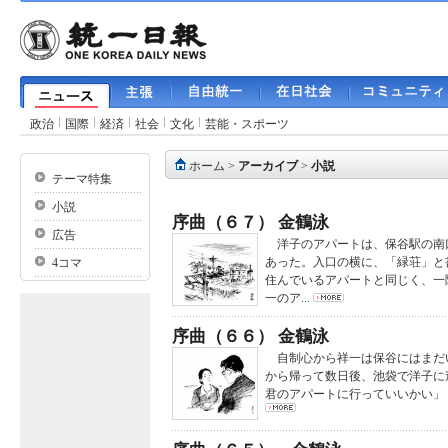
政治
国際
経済
社会
文化
芸能・スポーツ
ホーム
>
アーカイブ
>
小説
テーマ特集
小説
序曲（６７） 金鶴泳
広告
洋子のアパートは、保谷駅の南
あった。入口の横に、「緑荘」と
4コマ
住んでいるアパートと同じく、一
一のア...
序曲（６６） 金鶴泳
自制心から祥一は保谷にはまだ
から帰って数日後、池袋で洋子に
君のアパートに行っていいかい」 