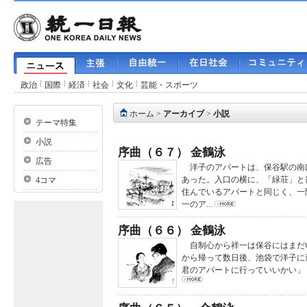
政治
国際
経済
社会
文化
芸能・スポーツ
ホーム
>
アーカイブ
>
小説
テーマ特集
小説
序曲（６７） 金鶴泳
広告
洋子のアパートは、保谷駅の南
あった。入口の横に、「緑荘」と
4コマ
住んでいるアパートと同じく、一
一のア...
序曲（６６） 金鶴泳
自制心から祥一は保谷にはまだ
から帰って数日後、池袋で洋子に
君のアパートに行っていいかい」 