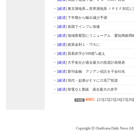
[
経済
]
東京測地系→世界測地系 ＩＰＥＦ対応に
[
経済
]
下半期から輸出減少予測
[
経済
]
各国でインフレ加速
[
経済
]
地域密着型にリニューアル 愛知商銀岡
[
経済
]
政策金利１・75％に
[
経済
]
貿易赤字が100億㌦超え
[
経済
]
大手各社が過去最大の投資計画発表
[
経済
]
新刊金融 アジアン信託を子会社化
[
経済
]
現代・起亜がＥＶに21兆㌆投資
[
経済
]
韓電Ｑ１業績 過去最大の赤字
..[
21
][
22
][
23
][
24
][
25
][
26
]
Copyright ⓒ OneKorea Daily News All r