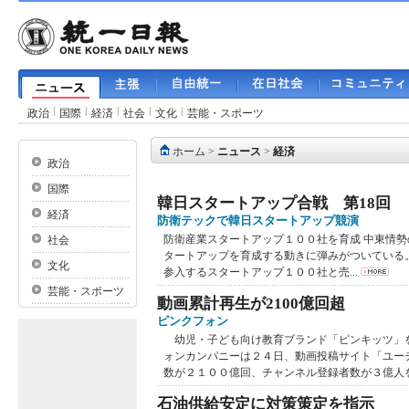
政治
国際
経済
社会
文化
芸能・スポーツ
ホーム
>
ニュース
>
経済
政治
国際
韓日スタートアップ合戦 第18回
経済
防衛テックで韓日スタートアップ競演
防衛産業スタートアップ１００社を育成 中東情
社会
タートアップを育成する動きに弾みがついている
文化
参入するスタートアップ１００社と売...
芸能・スポーツ
動画累計再生が2100億回超
ピンクフォン
幼児・子ども向け教育ブランド「ピンキッツ」
ォンカンパニーは２４日、動画投稿サイト「ユー
数が２１００億回、チャンネル登録者数が３億人を突
石油供給安定に対策策定を指示