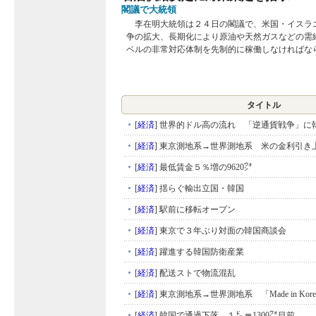
閣議で大統領
李在明大統領は２４日の閣議で、米国・イスラ
争の拡大、長期化により原油や天然ガスなどの需
ベルの非常対応体制を先制的に稼働しなければならな
タイトル
[
経済
]
世界的ドル高の流れ 「逆通貨戦争」に
[
経済
]
東京測地系→世界測地系 米の金利引き
[
経済
]
最低賃金５％増の9620㌆
[
経済
]
揺らぐ輸出立国・韓国
[
経済
]
駅前に移転オープン
[
経済
]
東京で３年ぶり対面の韓国商談会
[
経済
]
躍進する韓国防衛産業
[
経済
]
配送ストで物流混乱
[
経済
]
東京測地系→世界測地系 「Made in Kore
[
経済
]
韓国で通過下落、１㌦＝1300㌆目前