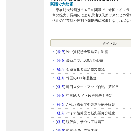
閣議で大統領
李在明大統領は２４日の閣議で、米国・イスラ
争の拡大、長期化により原油や天然ガスなどの需
ベルの非常対応体制を先制的に稼働しなければならな
タイトル
[
経済
]
米中貿易紛争製造業に影響
[
経済
]
最新スマホ200万台販売
[
経済
]
石破首相と経済協力協議
[
経済
]
韓国のTPP加盟推進
[
経済
]
韓日スタートアップ合戦 第10回
[
経済
]
中国ECサイト改善勧告を決定
[
経済
]
がん治療薬開発製造契約を締結
[
経済
]
バイオ後発品と新薬開発分社化
[
経済
]
現代自、サウジ工場着工
[
経済
]
韓国経済に不透明感