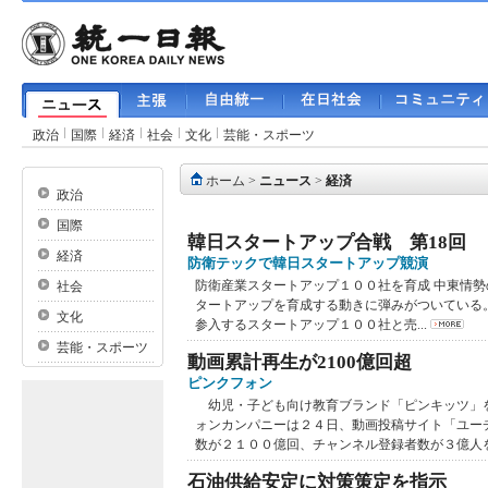
政治
国際
経済
社会
文化
芸能・スポーツ
ホーム
>
ニュース
>
経済
政治
国際
韓日スタートアップ合戦 第18回
経済
防衛テックで韓日スタートアップ競演
防衛産業スタートアップ１００社を育成 中東情
社会
タートアップを育成する動きに弾みがついている
文化
参入するスタートアップ１００社と売...
芸能・スポーツ
動画累計再生が2100億回超
ピンクフォン
幼児・子ども向け教育ブランド「ピンキッツ」
ォンカンパニーは２４日、動画投稿サイト「ユー
数が２１００億回、チャンネル登録者数が３億人を突
石油供給安定に対策策定を指示