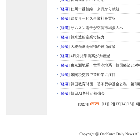
[
経済
]
仁川ー函館線 来月から就航
[
経済
]
給食サービス事業社を買収
[
経済
]
サムスン電子が空調市場参入へ
[
経済
]
韓米造船産業で協力
[
経済
]
大統領選両候補の経済政策
[
経済
]
4月外貨準備高が大幅減
[
経済
]
東京測地系→世界測地系 韓国経済と対
[
経済
]
米関税交渉で造船業に注目
[
経済
]
韓国教育財団・碧夆奨学基金と私 第7回
[
経済
]
韓日AI各社が勉強会
..
[
11
]
[
12
][
13
][
14
][
15
][
16
]
Copyright ⓒ OneKorea Daily News All r