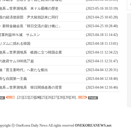
地系→世界測地系 米ドル覇権の歴史
(2023-05-16 10:33:19)
模の経済使節団 尹大統領訪米に同行
(2023-04-25 10:45:28)
・新韓金融会長「韓日交流の架け橋に」
(2023-04-25 10:28:48)
営業利益96％減 サムスン
(2023-04-18 11:14:42)
リズムに揺れる韓国
(2023-04-18 11:13:01)
地系→世界測地系 岐路に立つ韓国企業
(2023-04-11 12:34:22)
年の政府サム1000兆㌆超
(2023-04-11 12:31:47)
融「晋玉童時代」へ新たな船出
(2023-04-04 12:20:31)
骨な自国第一主義
(2023-04-04 12:18:46)
地系→世界測地系 韓日関係改善の背景
(2023-04-04 12:16:46)
..[
21
][
22
][
23
]
[
24
]
[
25
][
26
][
27
][
28
][
29
][
30
]..
pyright ⓒ OneKorea Daily News All rights reserved
ONEKOREANEWS.net