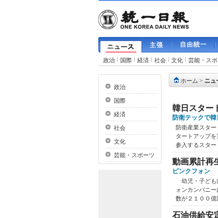
政治
国際
経済
社会
文化
芸能・スポ
ホーム
>
ニュ
政治
国際
韓日スター
経済
防衛テックで韓
防衛産業スター
社会
タートアップを
文化
参入するスタート
芸能・スポーツ
動画累計再生
ピンクフォン
幼児・子ども向
ォンカンパニー
数が２１００億
石油供給安