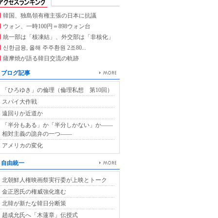
韓国、独島領有権主張の日本に抗議
ウォン、一時100円＝898ウォン台
統一部は「核凍結」、外交部は「非核化」
신한금융, 올해 주주환원 2조80...
薩摩焼が語る韓日交流の軌跡
ブログ記事
「ひろゆき」の倫理（倫理私想 第10回）
スパイ大作戦
遠回りか近道か
「半分もある」か「半分しかない」か――
相対主義の詭弁の一つ――
アメリカの変化
自由統一
北朝鮮人権映画祭実行委が上映とトーク
金正恩氏の権威強化進む
北韓が新たな韓日分断策
趙成允氏へ「木蓮章」伝授式