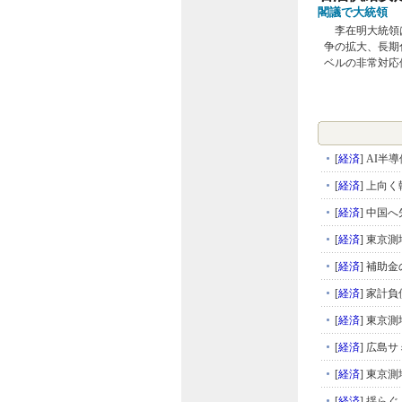
閣議で大統領
李在明大統領は
争の拡大、長期
ベルの非常対応
[
経済
]
AI半
[
経済
]
上向く
[
経済
]
中国へ
[
経済
]
東京測
[
経済
]
補助金
[
経済
]
家計負
[
経済
]
東京測
[
経済
]
広島サ
[
経済
]
東京測
[
経済
]
揺らぐ