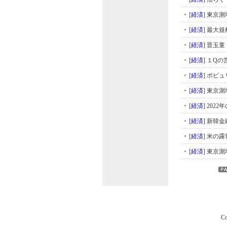
[
経済
]
東京測
[
経済
]
最大規
[
経済
]
晋玉童
[
経済
]
１Qの
[
経済
]
ポピュ
[
経済
]
東京測
[
経済
]
2022
[
経済
]
新韓金
[
経済
]
米の露
[
経済
]
東京測
Co