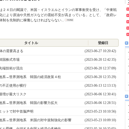
２４日の閣議で、米国・イスラエルとイランの軍事衝突を受け、「中東戦
化により原油や天然ガスなどの需給不安が高まっている」として、「政府レ
体制を先制的に稼働しなければならない...
タイトル
登録日
導体の需要高まる
(2023-06-27 10:20:42)
韓国株式市場
(2023-06-20 12:42:35)
先端技術が流出
(2023-06-20 12:37:09)
地系→世界測地系 韓国の経済政策４柱
(2023-06-20 12:35:29)
の不正使用が横行
(2023-06-13 12:13:13)
債増が最大リスク
(2023-06-06 12:30:41)
地系→世界測地系 韓国の影響力拡大
(2023-06-06 12:28:51)
ミットで対中首脳声明
(2023-05-23 10:10:56)
地系→世界測地系 米国の対中規制強化の影響
(2023-05-23 10:09:10)
ドル覇権 台頭する中国と経済の多極化
(2023-05-16 10:35:05)