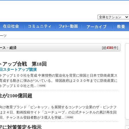
ーツ
ース
>
経済
[総
4581
件]
トアップ合戦 第18回
日スタートアップ競演
トアップ１００社を育成 中東情勢の緊迫化を背景に韓国と日本で防衛産業ス
育成する動きに弾みがついている。 韓国政府は２０３０年までに防衛産業に
アップ１００社と売...
が2100億回超
け教育ブランド「ピンキッツ」を展開するコンテンツ企業のザ・ピンクフ
は２４日、動画投稿サイト「ユーチューブ」の公式チャンネルの累計再生回
回、チャンネル登録者数が３億人を突破...
定に対策策定を指示