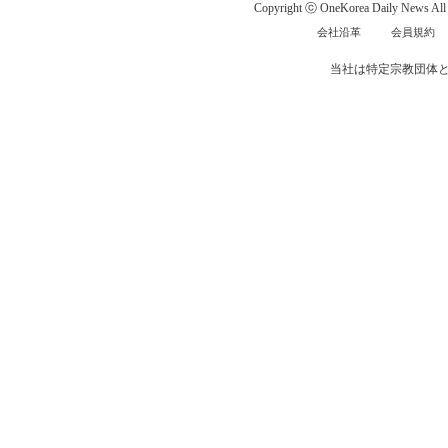
Copyright ⓒ OneKorea Daily News All r
会社沿革
会員規約
当社は特定宗教団体