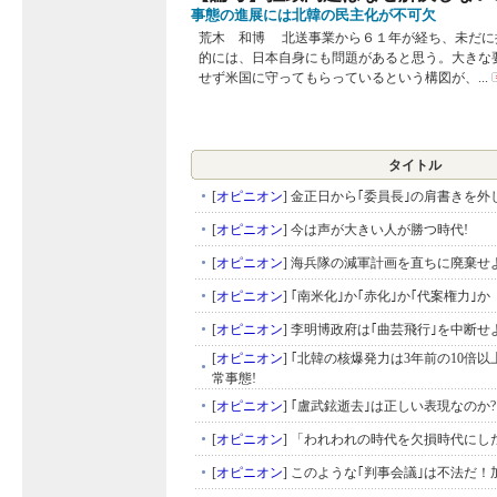
事態の進展には北韓の民主化が不可欠
荒木 和博 北送事業から６１年が経ち、未だに
的には、日本自身にも問題があると思う。大きな
せず米国に守ってもらっているという構図が、...
タイトル
[
オピニオン
]
金正日から｢委員長｣の肩書きを外
[
オピニオン
]
今は声が大きい人が勝つ時代!
[
オピニオン
]
海兵隊の減軍計画を直ちに廃棄せ
[
オピニオン
]
｢南米化｣か｢赤化｣か｢代案権力｣か
[
オピニオン
]
李明博政府は｢曲芸飛行｣を中断せよ
[
オピニオン
]
｢北韓の核爆発力は3年前の10倍以
常事態!
[
オピニオン
]
｢盧武鉉逝去｣は正しい表現なのか?
[
オピニオン
]
「われわれの時代を欠損時代にし
[
オピニオン
]
このような｢判事会議｣は不法だ！