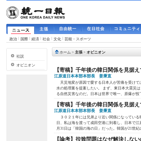
政治
国際
経済
社会
文化
芸能・スポーツ
ホーム
>
主張
>
オピニオン
社説
オピニオン
【寄稿】千年後の韓日関係を見据え
江原道日本本部本部長 姜秉直
天災地変が原因で愛する日本人が苦痛を受けて
水の処理案を提案したい。 まず、東日本大震災
る自然災害なのだ。日本は世界で唯一、原爆が投下.
【寄稿】千年後の韓日関係を見据え
江原道日本本部本部長 姜秉直
３０２１年には兄弟より近い関係になっている
日、私は海を渡って成田空港に到着し、日本で江
月31日は「韓国の海の日」だった。韓国が21世紀の.
【論考】拉致問題はなぜ解決しない