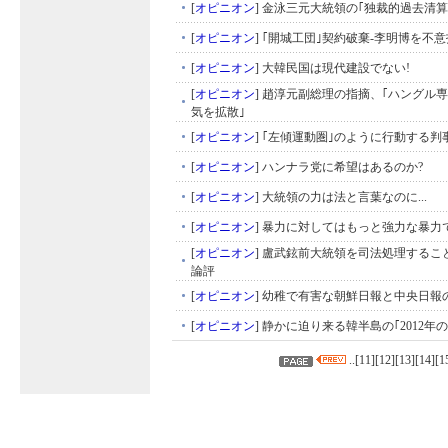
[
オピニオン
]
金泳三元大統領の｢独裁的過去清算
[
オピニオン
]
｢開城工団｣契約破棄-李明博を不
[
オピニオン
]
大韓民国は現代建設でない!
[
オピニオン
]
趙淳元副総理の指摘、｢ハングル
気を拡散｣
[
オピニオン
]
｢左傾運動圏｣のように行動する判
[
オピニオン
]
ハンナラ党に希望はあるのか?
[
オピニオン
]
大統領の力は法と言葉なのに...
[
オピニオン
]
暴力に対してはもっと強力な暴力
[
オピニオン
]
盧武鉉前大統領を司法処理すること
論評
[
オピニオン
]
幼稚で有害な朝鮮日報と中央日報
[
オピニオン
]
静かに迫り来る韓半島の｢2012年の
..[
11
][
12
][
13
][
14
][
1