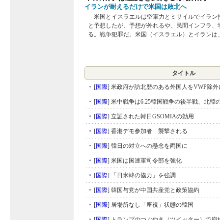
イランが耐えるだけで米国は敗北へ
米国とイスラエルは空軍力とミサイルでイラン
と予想したが、予想が外れるや、民間インフラ、
る。戦争犯罪だ。米国（イスラエル）とイランは、戦
タイトル
[
国際
]
米政府が訪北歴のある外国人をVWP除外
[
国際
]
米中戦争は6.25韓国戦争の後半戦、北韓
[
国際
]
立証された韓日GSOMIAの効用
[
国際
]
香港デモ参加者 襲撃される
[
国際
]
韓日の対立への懸念を両国に
[
国際
]
米国は国連軍司令部を強化
[
国際
]
「日米韓の協力」を強調
[
国際
]
韓国与党が中国共産党と政策協約
[
国際
]
居場所なし「座視」状態の韓国
[
国際
]
トランプのつぶやき（ツイッター）で崩れ