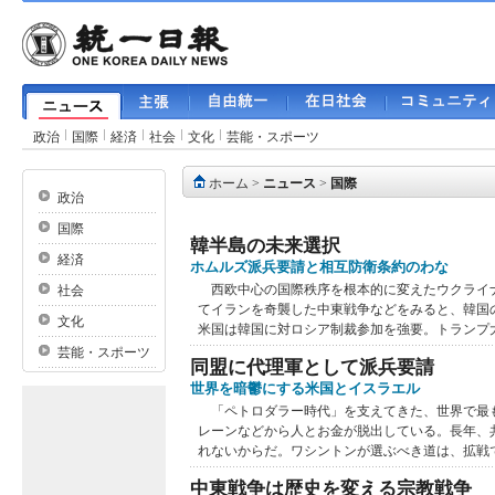
政治
国際
経済
社会
文化
芸能・スポーツ
ホーム
>
ニュース
>
国際
政治
国際
韓半島の未来選択
経済
ホムルズ派兵要請と相互防衛条約のわな
西欧中心の国際秩序を根本的に変えたウクライ
社会
てイランを奇襲した中東戦争などをみると、韓国
文化
米国は韓国に対ロシア制裁参加を強要。トランプ大統
芸能・スポーツ
同盟に代理軍として派兵要請
世界を暗鬱にする米国とイスラエル
「ペトロダラー時代」を支えてきた、世界で最
レーンなどから人とお金が脱出している。長年、
れないからだ。ワシントンが選ぶべき道は、拡戦では
中東戦争は歴史を変える宗教戦争