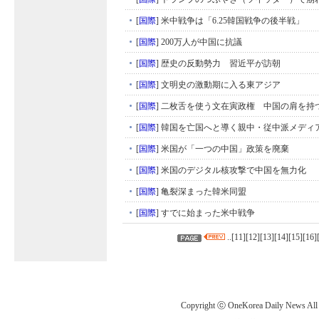
[
国際
]
米中戦争は「6.25韓国戦争の後半戦」
[
国際
]
200万人が中国に抗議
[
国際
]
歴史の反動勢力 習近平が訪朝
[
国際
]
文明史の激動期に入る東アジア
[
国際
]
二枚舌を使う文在寅政権 中国の肩を持
[
国際
]
韓国を亡国へと導く親中・従中派メディ
[
国際
]
米国が「一つの中国」政策を廃棄
[
国際
]
米国のデジタル核攻撃で中国を無力化
[
国際
]
亀裂深まった韓米同盟
[
国際
]
すでに始まった米中戦争
..[
11
][
12
][
13
][
14
][
15
][
16
]
Copyright ⓒ OneKorea Daily News All r