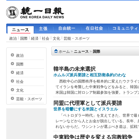
政治
国際
経済
社会
文化
芸能・スポーツ
ホーム
>
ニュース
>
国際
政治
国際
韓半島の未来選択
経済
ホムルズ派兵要請と相互防衛条約のわな
西欧中心の国際秩序を根本的に変えたウクライ
社会
てイランを奇襲した中東戦争などをみると、韓国
文化
米国は韓国に対ロシア制裁参加を強要。トランプ大統
芸能・スポーツ
同盟に代理軍として派兵要請
世界を暗鬱にする米国とイスラエル
「ペトロダラー時代」を支えてきた、世界で最
レーンなどから人とお金が脱出している。長年、
れないからだ。ワシントンが選ぶべき道は、拡戦では
中東戦争は歴史を変える宗教戦争