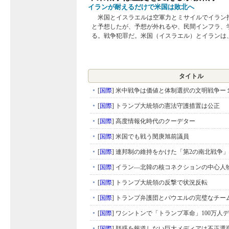
イランが耐えるだけで米国は敗北へ
米国とイスラエルは空軍力とミサイルでイラン
と予想したが、予想が外れるや、民間インフラ、
る。戦争犯罪だ。米国（イスラエル）とイランは、戦
タイトル
[
国際
]
米中戦争は価値と体制選択の文明戦争ー
[
国際
]
トランプ大統領の憲法守護措置は公正
[
国際
]
高度情報化時代のクーデター
[
国際
]
米国でも戦う閔庚旭前議員
[
国際
]
連邦制の維持をかけた「第2の南北戦争」
[
国際
]
イラン―北韓の核コネクションの中心人
[
国際
]
トランプ大統領の反撃で状況反転
[
国際
]
トランプ弁護団とパウエルの完璧なチー
[
国際
]
ワシントンで「トランプ革命」100万人
[
国際
]
疑惑を報道しない巨大メディアは不正選