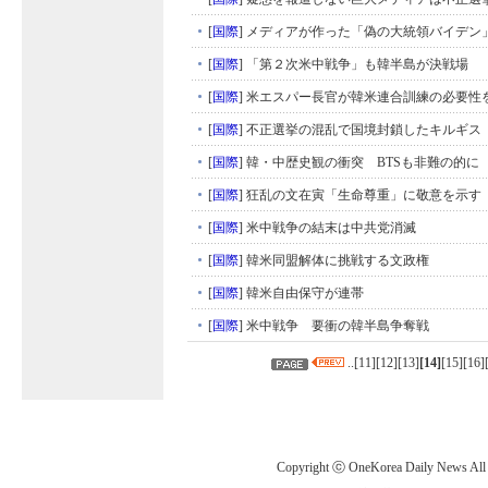
[
国際
]
メディアが作った「偽の大統領バイデン
[
国際
]
「第２次米中戦争」も韓半島が決戦場
[
国際
]
米エスパー長官が韓米連合訓練の必要性
[
国際
]
不正選挙の混乱で国境封鎖したキルギス
[
国際
]
韓・中歴史観の衝突 BTSも非難の的に
[
国際
]
狂乱の文在寅「生命尊重」に敬意を示す
[
国際
]
米中戦争の結末は中共党消滅
[
国際
]
韓米同盟解体に挑戦する文政権
[
国際
]
韓米自由保守が連帯
[
国際
]
米中戦争 要衝の韓半島争奪戦
..[
11
][
12
][
13
]
[
14
]
[
15
][
16
]
Copyright ⓒ OneKorea Daily News All r