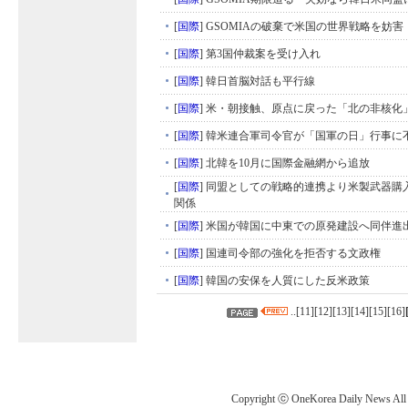
[
国際
]
GSOMIAの破棄で米国の世界戦略を妨害
[
国際
]
第3国仲裁案を受け入れ
[
国際
]
韓日首脳対話も平行線
[
国際
]
米・朝接触、原点に戻った「北の非核化
[
国際
]
韓米連合軍司令官が「国軍の日」行事に
[
国際
]
北韓を10月に国際金融網から追放
[
国際
]
同盟としての戦略的連携より米製武器購
関係
[
国際
]
米国が韓国に中東での原発建設へ同伴進
[
国際
]
国連司令部の強化を拒否する文政権
[
国際
]
韓国の安保を人質にした反米政策
..[
11
][
12
][
13
][
14
][
15
][
16
]
Copyright ⓒ OneKorea Daily News All r