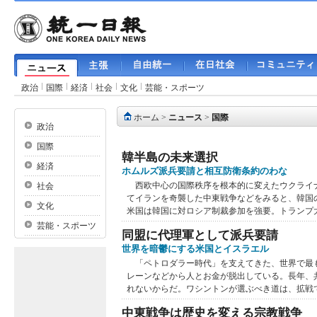
政治
国際
経済
社会
文化
芸能・スポーツ
ホーム
>
ニュース
>
国際
政治
国際
韓半島の未来選択
経済
ホムルズ派兵要請と相互防衛条約のわな
西欧中心の国際秩序を根本的に変えたウクライ
社会
てイランを奇襲した中東戦争などをみると、韓国
文化
米国は韓国に対ロシア制裁参加を強要。トランプ大統
芸能・スポーツ
同盟に代理軍として派兵要請
世界を暗鬱にする米国とイスラエル
「ペトロダラー時代」を支えてきた、世界で最
レーンなどから人とお金が脱出している。長年、
れないからだ。ワシントンが選ぶべき道は、拡戦では
中東戦争は歴史を変える宗教戦争