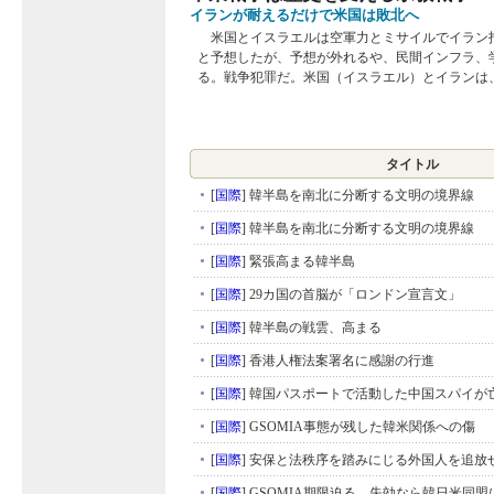
イランが耐えるだけで米国は敗北へ
米国とイスラエルは空軍力とミサイルでイラン
と予想したが、予想が外れるや、民間インフラ、
る。戦争犯罪だ。米国（イスラエル）とイランは、戦
タイトル
[
国際
]
韓半島を南北に分断する文明の境界線
[
国際
]
韓半島を南北に分断する文明の境界線
[
国際
]
緊張高まる韓半島
[
国際
]
29カ国の首脳が「ロンドン宣言文」
[
国際
]
韓半島の戦雲、高まる
[
国際
]
香港人権法案署名に感謝の行進
[
国際
]
韓国パスポートで活動した中国スパイが
[
国際
]
GSOMIA事態が残した韓米関係への傷
[
国際
]
安保と法秩序を踏みにじる外国人を追放
[
国際
]
GSOMIA期限迫る 失効なら韓日米同盟