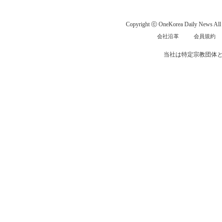
Copyright ⓒ OneKorea Daily News All r
会社沿革
会員規約
当社は特定宗教団体