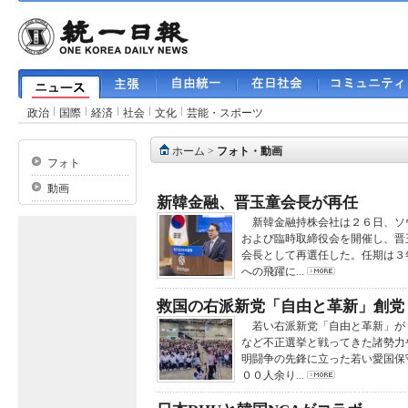
政治
国際
経済
社会
文化
芸能・スポーツ
ホーム
>
フォト・動画
フォト
動画
新韓金融、晋玉童会長が再任
新韓金融持株会社は２６日、ソ
および臨時取締役会を開催し、晋
会長として再選任した。任期は３
への飛躍に...
救国の右派新党「自由と革新」創党
若い右派新党「自由と革新」が
など不正選挙と戦ってきた諸勢力
明闘争の先鋒に立った若い愛国保
００人余り...