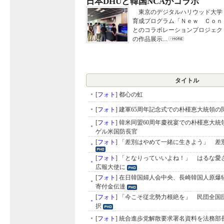
日本DHUと韓国NCAがコラボ
東京のデジタルハリウッド大学
育成プログラム「Ｎｅｗ Ｃｏｎ
とのコラボレーションプロジェク
の作品展示...
タイトル
[
フォト
]
都心の虹
[
フォト
]
建軍65周年記念式での朴槿恵大統領の
[
フォト
]
韓米同盟60周年慶祝宴での朴槿恵大統
ゲル米国防長官
[
フォト
]
「差別はやめて一緒に生きよう」 差
[
フォト
]
「となりっていいよね！」 はるな愛
広報大使に
[
フォト
]
在日韓国婦人会中央、長崎韓国人原爆
寄付金伝達
[
フォト
]
「今こそ従北勢力根絶を」 民団全国
択
[
フォト
]
統合進歩党解散要求署名資料を法務部