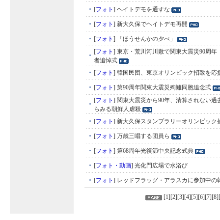
[
フォト
]
ヘイトデモを通すな
[
フォト
]
新大久保でヘイトデモ再開
[
フォト
]
「ほうせんかの夕べ」
[
フォト
]
東京・荒川河川敷で関東大震災90周年
者追悼式
[
フォト
]
韓国民団、東京オリンピック招致を応
[
フォト
]
第90周年関東大震災殉難同胞追念式
[
フォト
]
関東大震災から90年、清算されない過
らみる朝鮮人虐殺
[
フォト
]
新大久保スタンプラリーオリンピック
[
フォト
]
万歳三唱する団員ら
[
フォト
]
第68周年光復節中央記念式典
[
フォト・動画
]
光化門広場で水浴び
[
フォト
]
レッドフラッグ・アラスカに参加中の韓国
[
1
][
2
][
3
][
4
][
5
][
6
][
7
][
8
]