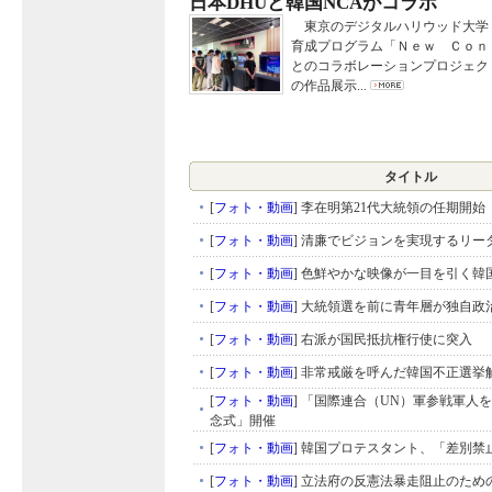
日本DHUと韓国NCAがコラボ
東京のデジタルハリウッド大学
育成プログラム「Ｎｅｗ Ｃｏｎ
とのコラボレーションプロジェク
の作品展示...
タイトル
[
フォト・動画
]
李在明第21代大統領の任期開始
[
フォト・動画
]
清廉でビジョンを実現するリー
[
フォト・動画
]
色鮮やかな映像が一目を引く韓
[
フォト・動画
]
大統領選を前に青年層が独自政
[
フォト・動画
]
右派が国民抵抗権行使に突入
[
フォト・動画
]
非常戒厳を呼んだ韓国不正選挙
[
フォト・動画
]
「国際連合（UN）軍参戦軍人
念式」開催
[
フォト・動画
]
韓国プロテスタント、「差別禁
[
フォト・動画
]
立法府の反憲法暴走阻止のため