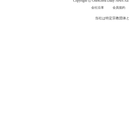
Copyright ⓒ OneKorea Daily News All r
会社沿革
会員規約
当社は特定宗教団体