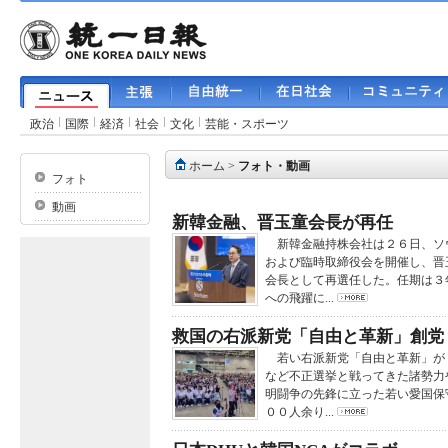
政治
国際
経済
社会
文化
芸能・スポーツ
ホーム
>
フォト・動画
フォト
動画
新韓金融、晋玉童会長が再任
新韓金融持株会社は２６日、ソ
および臨時取締役会を開催し、晋
会長として再選任した。任期は３
への飛躍に...
救国の右派新党「自由と革新」創党
若い右派新党「自由と革新」が
など不正選挙と戦ってきた諸勢力
明闘争の先鋒に立った若い愛国保
００人余り...