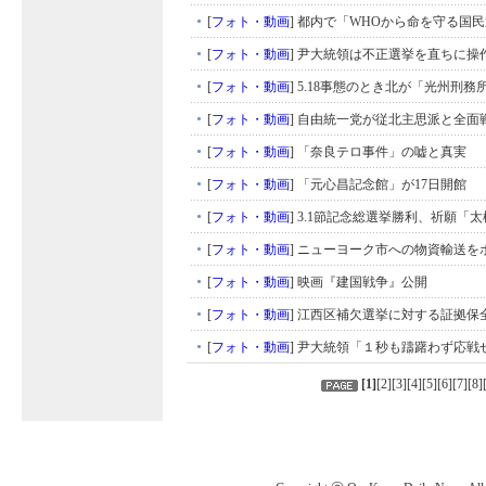
[
フォト・動画
]
都内で「WHOから命を守る国民
[
フォト・動画
]
尹大統領は不正選挙を直ちに操
[
フォト・動画
]
5.18事態のとき北が「光州刑務
[
フォト・動画
]
自由統一党が従北主思派と全面
[
フォト・動画
]
「奈良テロ事件」の嘘と真実
[
フォト・動画
]
「元心昌記念館」が17日開館
[
フォト・動画
]
3.1節記念総選挙勝利、祈願「
[
フォト・動画
]
ニューヨーク市への物資輸送を
[
フォト・動画
]
映画『建国戦争』公開
[
フォト・動画
]
江西区補欠選挙に対する証拠保
[
フォト・動画
]
尹大統領「１秒も躊躇わず応戦
[
1
]
[
2
][
3
][
4
][
5
][
6
][
7
][
8
]