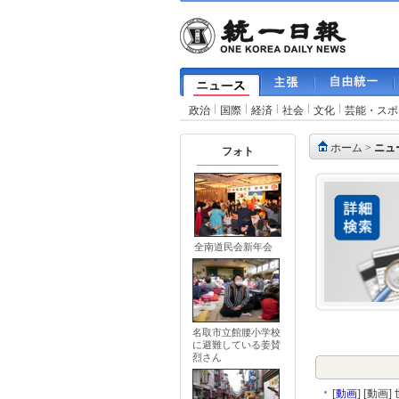
政治
国際
経済
社会
文化
芸能・スポ
ホーム
>
ニュ
フォト
全南道民会新年会
名取市立館腰小学校
に避難している姜賛
烈さん
[
動画
]
[動画]