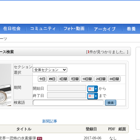
ーツ
ース検索
[
1
件が見つかりました。]
セクション
選択
期間
開始日
から
終了日
まで
検索語
新聞記事
タイトル
登録日
PDF
紙面
 世界一恐怖の水素爆弾
2017-09-06
なし