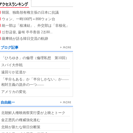
韓国、独島領有権主張の日本に抗議
ウォン、一時100円＝898ウォン台
統一部は「核凍結」、外交部は「非核化」
신한금융, 올해 주주환원 2조80...
薩摩焼が語る韓日交流の軌跡
ブログ記事
「ひろゆき」の倫理（倫理私想 第10回）
スパイ大作戦
遠回りか近道か
「半分もある」か「半分しかない」か――
相対主義の詭弁の一つ――
アメリカの変化
自由統一
北朝鮮人権映画祭実行委が上映とトーク
金正恩氏の権威強化進む
北韓が新たな韓日分断策