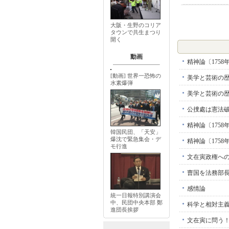
大阪・生野のコリア
タウンで共生まつり
開く
動画
精神論〔175
[動画] 世界一恐怖の
美学と芸術の
水素爆弾
美学と芸術の
公捜處は憲法
精神論〔175
韓国民団、「天安」
爆沈で緊急集会・デ
精神論〔175
モ行進
文在寅政権へ
曺国を法務部
感情論
統一日報特別講演会
中、民団中央本部 鄭
科学と相対主
進団長挨拶
文在寅に問う