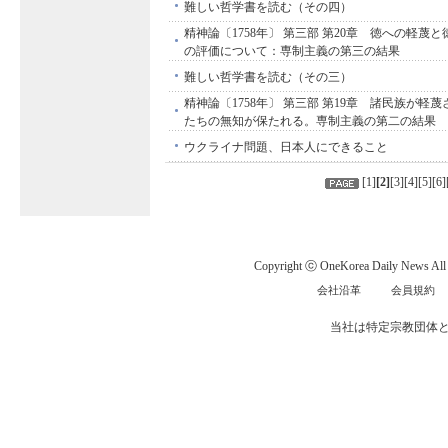
難しい哲学書を読む（その四）
精神論〔1758年〕 第三部 第20章 徳への軽蔑
の評価について：専制主義の第三の結果
難しい哲学書を読む（その三）
精神論〔1758年〕 第三部 第19章 諸民族が軽
たちの無知が保たれる。専制主義の第二の結果
ウクライナ問題、日本人にできること
[
1
]
[
2
]
[
3
][
4
][
5
][
6
]
Copyright ⓒ OneKorea Daily News All r
会社沿革
会員規約
当社は特定宗教団体