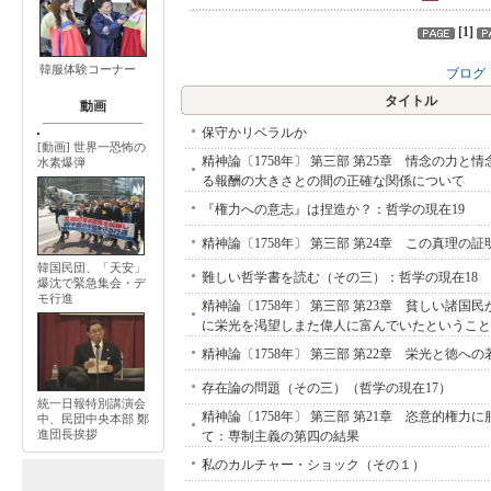
[
1
]
韓服体験コーナー
ブログ
タイトル
動画
保守かリベラルか
[動画] 世界一恐怖の
精神論〔1758年〕 第三部 第25章 情念の力と
水素爆弾
る報酬の大きさとの間の正確な関係について
『権力への意志』は捏造か？：哲学の現在19
精神論〔1758年〕 第三部 第24章 この真理の証
韓国民団、「天安」
難しい哲学書を読む（その三）：哲学の現在18
爆沈で緊急集会・デ
モ行進
精神論〔1758年〕 第三部 第23章 貧しい諸国
に栄光を渇望しまた偉人に富んでいたということ
精神論〔1758年〕 第三部 第22章 栄光と徳へ
存在論の問題（その三）（哲学の現在17）
統一日報特別講演会
精神論〔1758年〕 第三部 第21章 恣意的権力
中、民団中央本部 鄭
進団長挨拶
て：専制主義の第四の結果
私のカルチャー・ショック（その１）