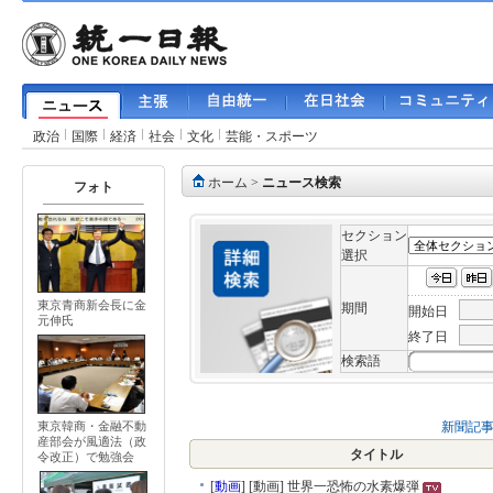
政治
国際
経済
社会
文化
芸能・スポーツ
ホーム
>
ニュース検索
フォト
セクション
選択
東京青商新会長に金
期間
開始日
元伸氏
終了日
検索語
新聞記
東京韓商・金融不動
産部会が風適法（政
タイトル
令改正）で勉強会
[
動画
]
[動画] 世界一恐怖の水素爆弾