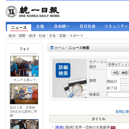
政治
国際
経済
社会
文化
芸能・スポーツ
ホーム
>
ニュース検索
フォト
セクション
選択
「キムチも運んで」
期間
開始日
終了日
検索語
在日１世、古美術
新聞記
200点を仏国寺に寄
贈
タイトル
[
動画
]
[動画] 世界一恐怖の水素爆弾