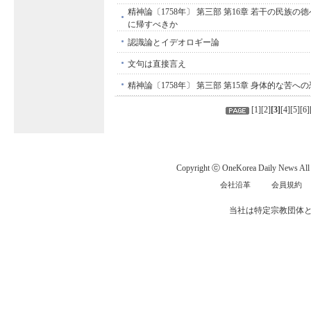
精神論〔1758年〕 第三部 第16章 若干の民族
に帰すべきか
認識論とイデオロギー論
文句は直接言え
精神論〔1758年〕 第三部 第15章 身体的な苦
[
1
][
2
]
[
3
]
[
4
][
5
][
6
]
Copyright ⓒ OneKorea Daily News All r
会社沿革
会員規約
当社は特定宗教団体