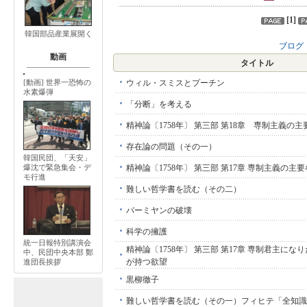
[
1
]
韓国部品産業展開く
ブログ
動画
タイトル
ウィル・スミスとプーチン
[動画] 世界一恐怖の
水素爆弾
「分断」を考える
精神論〔1758年〕 第三部 第18章 専制主義の
存在論の問題（その一）
韓国民団、「天安」
精神論〔1758年〕 第三部 第17章 専制主義の主
爆沈で緊急集会・デ
モ行進
難しい哲学書を読む（その二）
バーミヤンの破壊
科学の擁護
統一日報特別講演会
精神論〔1758年〕 第三部 第17章 専制君主に
中、民団中央本部 鄭
が持つ欲望
進団長挨拶
黒柳徹子
難しい哲学書を読む（その一）フィヒテ「全知識学