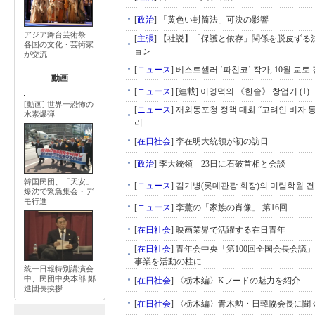
[
政治
]
「黄色い封筒法」可決の影響
アジア舞台芸術祭
[
主張
]
【社説】「保護と依存」関係を脱皮ずる
各国の文化・芸術家
ョン
が交流
[
ニュース
]
베스트셀러 ‘파친코’ 작가, 10월 교토
動画
[
ニュース
]
[連載] 이영덕의 《한솥》 창업기 (1)
[動画] 世界一恐怖の
[
ニュース
]
재외동포청 정책 대화 “고려인 비자 
水素爆弾
리
[
在日社会
]
李在明大統領が初の訪日
[
政治
]
李大統領 23日に石破首相と会談
韓国民団、「天安」
[
ニュース
]
김기병(롯데관광 회장)의 미림학원 
爆沈で緊急集会・デ
モ行進
[
ニュース
]
李薫の「家族の肖像」 第16回
[
在日社会
]
映画業界で活躍する在日青年
[
在日社会
]
青年会中央「第100回全国会長会議
事業を活動の柱に
統一日報特別講演会
中、民団中央本部 鄭
[
在日社会
]
〈栃木編〉Kフードの魅力を紹介
進団長挨拶
[
在日社会
]
〈栃木編〉青木勲・日韓協会長に聞