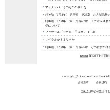
マイナンバーそのものの廃止を
精神論〔1758年〕 第三部 第28章 北方諸民
精神論〔1758年〕 第三部 第27章 上に確立さ
係について
フッサール「デカルト的省察」（1931）
リベラルかネオリベか
精神論〔1758年〕 第三部 第26章 どの程度の
[
1
]
[
2
][
3
][
4
][
5
][
6
]
Copyright ⓒ OneKorea Daily News All r
会社沿革
会員規約
当社は特定宗教団体