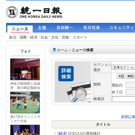
政治
国際
経済
社会
文化
芸能・スポーツ
ホーム
>
ニュース検索
フォト
セクション
選択
神奈川韓国商工会議
期間
開始日
所 第44期定期総会
終了日
検索語
新聞記
第17回オリニミニサ
ッカー大会
タイトル
[
経済
]
日立GLSの買収検討