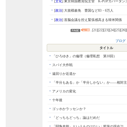
[
文化
]
東京韓国教育院主管 K-POPカバーダン
[
政治
]
大規模赦免 曺国など83・6万人
[
政治
]
首脳会議を控え緊張感高まる韓米関係
..[
21
][
22
][
23
][
24
][
25
][
26
]
ブログ
タイトル
「ひろゆき」の倫理（倫理私想 第10回）
スパイ大作戦
遠回りか近道か
「半分もある」か「半分しかない」か――相対主
アメリカの変化
十年後
ゴッホかラッセンか？
「どっちもどっち」論はだめだ
「闘争本能」というものはない：哲学の現在21