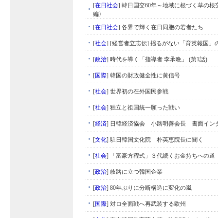
[
在日社会
]
韓日国交60年～地域に根づく草の根
編〉
[
在日社会
]
各界で輝く在日同胞の若者たち
[
社会
]
[経営者立志伝] 揺るがない「育英報国」
[
政治
]
時代を導く「指導者 李承晩」 (第1話)
[
国際
]
韓国の財政健全性に黄信号
[
社会
]
世界初の在外国民参戦
[
社会
]
独立と祖国統一願った戦い
[
経済
]
日韓経済協会 小路明善会長 書面イン
[
文化
]
駐日韓国文化院 朴英恵院長に聞く
[
社会
]
「富豪方程式」３代続くお金持ちへの道
[
政治
]
岐路に立つ韓国企業
[
政治
]
80年ぶりに分断構造に変化の嵐
[
国際
]
対ロ全面戦へ再武装する欧州