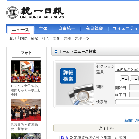
政治
国際
経済
社会
文化
芸能・スポーツ
ホーム
>
ニュース検索
フォト
セクション
選択
Ｕ－１７女子Ｗ杯、
期間
開始日
韓国サッカー史上初
終了日
優勝
検索語
新聞記
東京慶尚南道道民
タイトル
会 新年会
[
政治
]
対米投資韓国会社を攻撃した米国