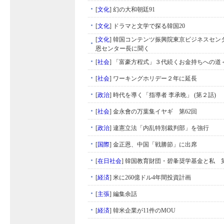
[
文化
]
幻の大和朝廷91
[
文化
]
ドラマと文学で探る韓国20
[
文化
]
韓国コンテンツ振興院東京ビジネスセン
恩センター長に聞く
[
社会
]
「富豪方程式」３代続くお金持ちへの道
[
社会
]
ワーキングホリデー２年に延長
[
政治
]
時代を導く「指導者 李承晩」 (第２話)
[
社会
]
金永會の万葉集イヤギ 第62回
[
政治
]
違憲立法「内乱特別裁判部」を強行
[
国際
]
金正恩、中国「戦勝節」に出席
[
在日社会
]
韓国教育財団・碧夆奨学基金と私 
[
経済
]
米に260億ドル4年間投資計画
[
主張
]
編集余話
[
経済
]
韓米企業が11件のMOU