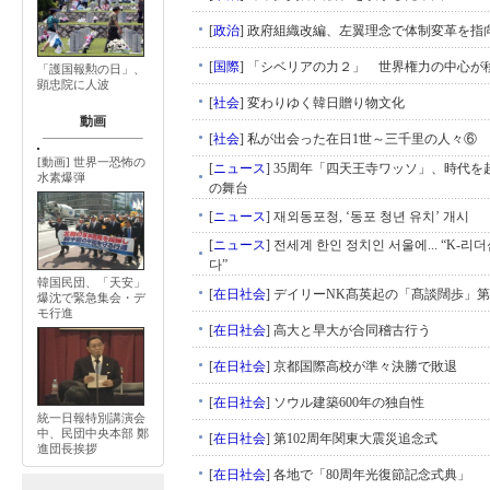
[
政治
]
政府組織改編、左翼理念で体制変革を指
[
国際
]
「シベリアの力２」 世界権力の中心が
「護国報勲の日」、
顕忠院に人波
[
社会
]
変わりゆく韓日贈り物文化
動画
[
社会
]
私が出会った在日1世～三千里の人々⑥
[動画] 世界一恐怖の
[
ニュース
]
35周年「四天王寺ワッソ」、時代を
水素爆弾
の舞台
[
ニュース
]
재외동포청, ‘동포 청년 유치’ 개시
[
ニュース
]
전세계 한인 정치인 서울에... “K-리
다”
韓国民団、「天安」
[
在日社会
]
デイリーNK髙英起の「髙談闊歩」第
爆沈で緊急集会・デ
モ行進
[
在日社会
]
高大と早大が合同稽古行う
[
在日社会
]
京都国際高校が準々決勝で敗退
[
在日社会
]
ソウル建築600年の独自性
統一日報特別講演会
中、民団中央本部 鄭
[
在日社会
]
第102周年関東大震災追念式
進団長挨拶
[
在日社会
]
各地で「80周年光復節記念式典」