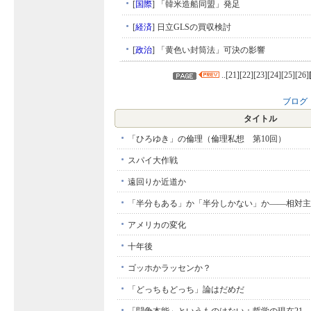
[
国際
]
「韓米造船同盟」発足
[
経済
]
日立GLSの買収検討
[
政治
]
「黄色い封筒法」可決の影響
..[
21
][
22
][
23
][
24
][
25
][
26
]
ブログ
タイトル
「ひろゆき」の倫理（倫理私想 第10回）
スパイ大作戦
遠回りか近道か
「半分もある」か「半分しかない」か――相対主
アメリカの変化
十年後
ゴッホかラッセンか？
「どっちもどっち」論はだめだ