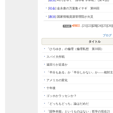
[
政治
]
時代を導く「指導者 李承晩」 (第４話)
[
社会
]
金永會の万葉集イヤギ 第66回
[
政治
]
国家情報資源管理院が火災
..[
21
][
22
]
[
23
]
[
24
][
25
][
26
]
ブログ
タイトル
「ひろゆき」の倫理（倫理私想 第10回）
スパイ大作戦
遠回りか近道か
「半分もある」か「半分しかない」か――相対主
アメリカの変化
十年後
ゴッホかラッセンか？
「どっちもどっち」論はだめだ
「闘争本能」というものはない：哲学の現在21