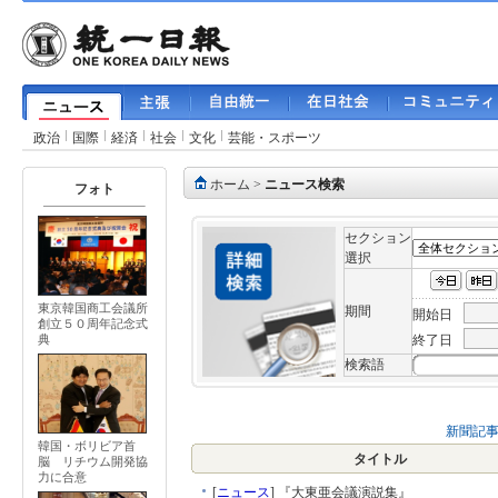
政治
国際
経済
社会
文化
芸能・スポーツ
ホーム
>
ニュース検索
フォト
セクション
選択
東京韓国商工会議所
期間
開始日
創立５０周年記念式
終了日
典
検索語
新聞記
韓国・ボリビア首
タイトル
脳 リチウム開発協
力に合意
[
ニュース
]
『大東亜会議演説集』