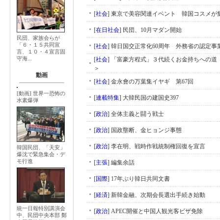
[
社会
]
東京で美容関連イベント 韓国コスメが
[
在日社会
]
民団、10月マダン開始
民団、家族会らが
「６・１５共同宣
[
社会
]
韓日国交正常化60周年 外務省の認定事業
言、１０・４宣言固
守海...
[
社会
]
「富豪方程式」３代続くお金持ちへの道
＞
動画
[
社会
]
金永會の万葉集イヤギ 第67回
[動画] 世界一恐怖の
[
連載特集
]
大韓民国の建国史397
水素爆弾
[
政治
]
全体主義と闘う戦士
[
政治
]
国政壟断、金ヒョンジ事態
[
政治
]
李在明、戦時作戦統制権回復を宣言
韓国民団、「天安」
爆沈で緊急集会・デ
モ行進
[
主張
]
編集余話
[
国際
]
17年ぶり韓日共同文書
[
経済
]
新韓金融、次期会長選出手続き始動
統一日報特別講演会
[
政治
]
APEC開催と中国人観光客ビザ免除
中、民団中央本部 鄭