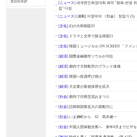
進団長挨拶
[
ニュース
]
세계한인회장대회 폐막 "평화-번영 위
집" 다짐
[
ニュース
]
[連載] 이영덕의 《한솥》 창업기 (5)
[
文化
]
幻の大和朝廷95
[
文化
]
ドラマと文学で探る韓国21
[
文化
]
韓国ミュージカル ON SCREEN 「ファ
[
経済
]
国際金融都市ソウルが10位
[
経済
]
都内で大韓航空のブランド体感
[
経済
]
韓国へ投資呼び掛け
[
経済
]
大企業が新規採用を拡大
[
社会
]
都内で日韓交流おまつり
[
社会
]
訪韓韓国客拡大の原動力に
[
社会
]
いま麹町から 62 髙木健一
[
社会
]
中国人団体観光客へ 来年6月までビザ