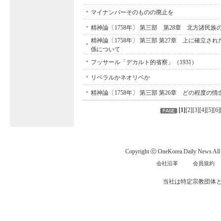
マイナンバーそのものの廃止を
精神論〔1758年〕 第三部 第28章 北方諸民
精神論〔1758年〕 第三部 第27章 上に確立さ
係について
フッサール「デカルト的省察」（1931）
リベラルかネオリベか
精神論〔1758年〕 第三部 第26章 どの程度の
[
1
]
[
2
][
3
][
4
][
5
][
6
]
Copyright ⓒ OneKorea Daily News All r
会社沿革
会員規約
当社は特定宗教団体