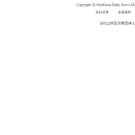
Copyright ⓒ OneKorea Daily News All r
会社沿革
会員規約
当社は特定宗教団体