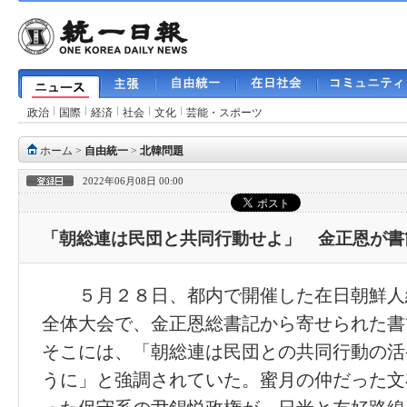
政治
国際
経済
社会
文化
芸能・スポーツ
ホーム
>
自由統一
>
北韓問題
2022年06月08日 00:00
「朝総連は民団と共同行動せよ」 金正恩が書
５月２８日、都内で開催した在日朝鮮人
全体大会で、金正恩総書記から寄せられた書
そこには、「朝総連は民団との共同行動の活
うに」と強調されていた。蜜月の仲だった文