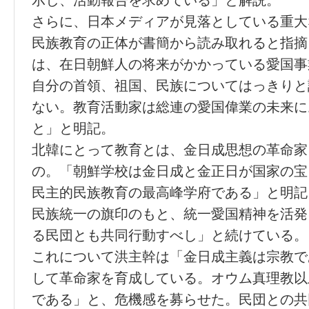
示し、活動報告を求めている」と解説。
さらに、日本メディアが見落としている重大
民族教育の正体が書簡から読み取れると指摘
は、在日朝鮮人の将来がかかっている愛国事
自分の首領、祖国、民族についてはっきりと
ない。教育活動家は総連の愛国偉業の未来に
と」と明記。
北韓にとって教育とは、金日成思想の革命家
の。「朝鮮学校は金日成と金正日が国家の宝
民主的民族教育の最高峰学府である」と明記
民族統一の旗印のもと、統一愛国精神を活発
る民団とも共同行動すべし」と続けている。
これについて洪主幹は「金日成主義は宗教で
して革命家を育成している。オウム真理教以
である」と、危機感を募らせた。民団との共