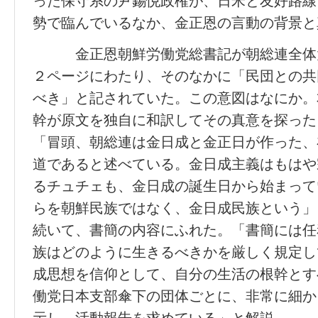
った保守系の尹錫悦政権が、日米と友好路線
勢で臨んでいるなか、金正恩の言動の背景と
金正恩朝鮮労働党総書記が朝総連全体大
２ページにわたり、そのなかに「民団との共
べき」と記されていた。この意図はなにか。
幹が原文を独自に和訳してその真意を探った
「冒頭、朝総連は金日成と金正日が作った、
道であると述べている。金日成主義はもはや
るチュチェも、金日成の誕生日から始まって
らを朝鮮民族ではなく、金日成民族という」
続いて、書簡の内容にふれた。「書簡には任
族はどのように生きるべきかを厳しく規定し
成思想を信仰として、自分の生活の根幹とす
働党日本支部傘下の団体ごとに、非常に細か