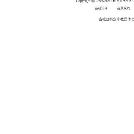
Copyright ⓒ OneKorea Daily News All r
会社沿革
会員規約
当社は特定宗教団体