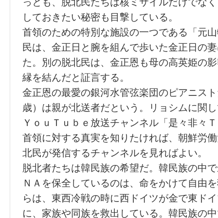
っとも、脱北民たちは核ミサイルだけでなく
しておきたい秘密も目撃している。
首領のための特別な施設の一つである「元山
民は、金正日と腕を組んで歩いた金正日の妻
た。別の脱北民は、金正恩も母の高英姫の影
縁を結んだと証言する。
金正恩の最愛の銀河水管弦楽団のピアニスト
歳）は親が北送者だという。リョシムに関し
ＹｏｕＴｕｂｅ放送チャンネル「是々非々Ｔ
首領に対する真実を知りたければ、朝鮮労働
北民が発信するチャンネルを見ればよい。
脱北者たちは韓民族の希望だ。韓民族の中で
ＮＡを保全しているのは、命をかけて自由を
らは、東西冷戦の時に西ドイツが金で東ドイ
に、家族や同族を救出している。韓民族の中