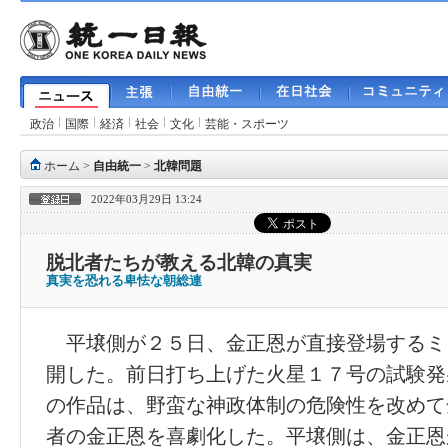
政治
国際
経済
社会
文化
芸能・スポーツ
ホーム
>
自由統一
>
北韓問題
2022年03月29日 13:24
脱北者たちが教える北韓の真実
真実を恐れる卑怯な朝総連
平壌側が２５日、金正恩が直接登場するミ
開した。前日打ち上げた火星１７号の試験発
の作品は、野蛮な神政体制の危険性を改めて
者の金正恩を喜劇化した。平壌側は、金正恩