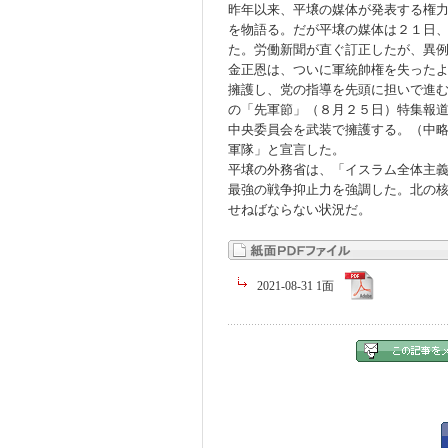
昨年以来、平壌の媒体が発表する権
を物語る。だが平壌の媒体は２１日
た。労働新聞が直ぐ訂正したが、異
金正恩は、ついに軍統帥権を失った
擁護し、党の指導を先頭に担いで進
の「先軍節」（８月２５日）特集報
中央委員会を武装で擁護する。（中
軍隊」と宣言した。
平壌の外務省は、「イスラム全体主
最強の戦争抑止力を強調した。北の
せねばならない状況だ。
2021-08-31 1面