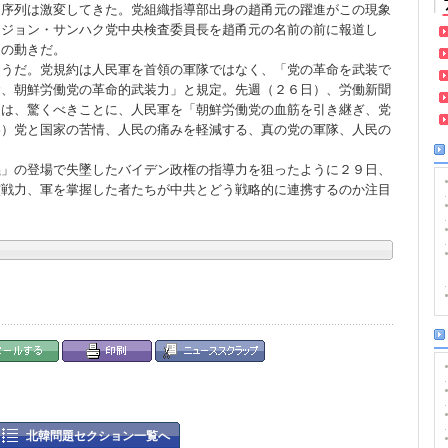
力序列は激変してきた。党組織指導部出身の趙甬元の躍進がこの現象
、ジョン・サンハク党中央検査委員長を趙甬元の名前の前に報道し
例の動きだ。
ようだ。党規約は人民軍を首領の軍隊ではなく、「党の革命を武装で
む、朝鮮労働党の革命的武装力」と規定。先週（２６日）、労働新聞
道は、驚くべきことに、人民軍を「朝鮮労働党の血筋を引き継ぎ、党
略）党と国家の苦情、人民の痛みを軽減する、真の党の軍隊、人民の
義」の登場で失墜したバイデン政権の指導力を狙ったように２９日、
核戦力、軍を掌握した者たちが中共とどう戦略的に連携するのか注目
北韓問題セクション一覧へ