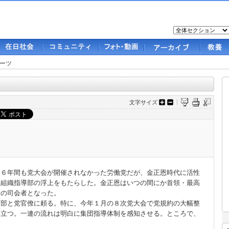
ーツ
文字サイズ
６年間も党大会が開催されなかった労働党だが、金正恩時代に活性
、組織指導部の浮上をもたらした。金正恩はいつの間にか首領・最高
会の司会者となった。
軍部と党官僚に頼る。特に、今年１月の８次党大会で党規約の大幅整
目立つ。一連の流れは明白に集団指導体制を感知させる。ところで、