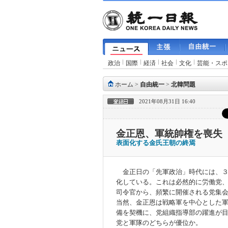
政治
国際
経済
社会
文化
芸能・スポ
ホーム
>
自由統一
>
北韓問題
2021年08月31日 16:40
金正恩、軍統帥権を喪失
表面化する金氏王朝の終焉
金正日の「先軍政治」時代には、３
化している。これは必然的に労働党
司令官から、頻繁に開催される党集
当然、金正恩は戦略軍を中心とした
備を契機に、党組織指導部の躍進が
党と軍隊のどちらが優位か。