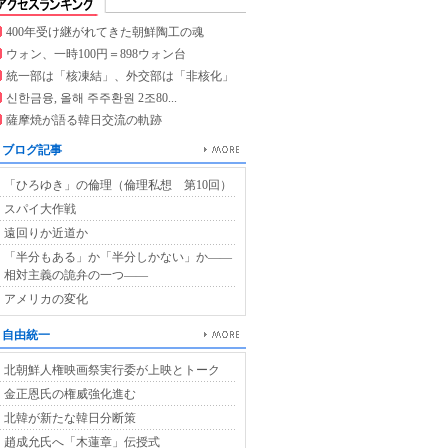
400年受け継がれてきた朝鮮陶工の魂
ウォン、一時100円＝898ウォン台
統一部は「核凍結」、外交部は「非核化」
신한금융, 올해 주주환원 2조80...
薩摩焼が語る韓日交流の軌跡
ブログ記事
「ひろゆき」の倫理（倫理私想 第10回）
スパイ大作戦
遠回りか近道か
「半分もある」か「半分しかない」か――
相対主義の詭弁の一つ――
アメリカの変化
自由統一
北朝鮮人権映画祭実行委が上映とトーク
金正恩氏の権威強化進む
北韓が新たな韓日分断策
趙成允氏へ「木蓮章」伝授式