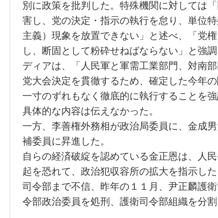
別に政策を批判した。特殊機関に対しては「
害し、党の決定・指示の執行を怠り、単位特
主義）現象を放置できない」と述べ、「党権
し、断固として粉砕せねばならない」と強調
ディアは、「人民軍と軍需工業部門、対南部
党大会決定を貫徹するため、確定した今年の
一寸のずれもなく徹底的に執行することを強
具体的な内容は伝えなかった。
一方、李善権外務相が政治局委員に、金成男
補委員に昇進した。
自らの経済破綻を認めている金正恩は、人民
起を恐れて、政治犯収容所の拡大を指示した
司令部まで不信、昨年の１１月、尹正麟護衛
令部政治委員を処刑、護衛司令部組織を分割