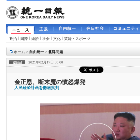
政治
国際
経済
社会
文化
芸能・スポーツ
ホーム
>
自由統一
>
北韓問題
2021年02月17日 00:00
金正恩、断末魔の憤怒爆発
人民経済計画を徹底批判