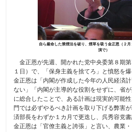
自ら厳命した禁煙法を破り、煙草を吸う金正恩（２月
演で）
金正恩が先週、開かれた党中央委第８期第
１日）で、「保身主義を捨てろ」と憤怒を爆
金正恩は「内閣が作成した今年の人民経済計
ない」「内閣が主導的な役割をせずに、省が
に総合したことで、ある計画は現実的可能性
門では必ずやるべき計画を取り下げる弊害が
済部長をわずか１カ月で更迭し、呉秀容党書
金正恩は「官僚主義と誇張」と言い、農業・