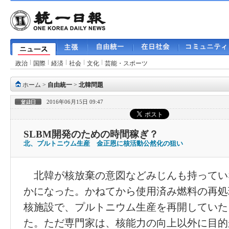
政治
国際
経済
社会
文化
芸能・スポーツ
ホーム
>
自由統一
>
北韓問題
2016年06月15日 09:47
SLBM開発のための時間稼ぎ？
北、プルトニウム生産 金正恩に核活動公然化の狙い
北韓が核放棄の意図などみじんも持ってい
かになった。かねてから使用済み燃料の再処
核施設で、プルトニウム生産を再開していた
た。ただ専門家は、核能力の向上以外に目的