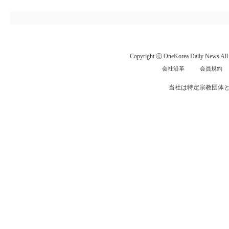
Copyright ⓒ OneKorea Daily News All r
会社沿革
会員規約
当社は特定宗教団体