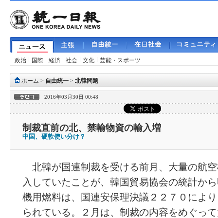
政治
国際
経済
社会
文化
芸能・スポーツ
ホーム
>
自由統一
>
北韓問題
2016年03月30日 00:48
制裁直前の北、禁輸物資の輸入増
中国、硬軟使い分け？
北韓が国連制裁を受ける前月、大量の航空
入していたことが、韓国貿易協会の統計から
機用燃料は、国連安保理決議２２７０により
られている。２月は、制裁の内容をめぐって