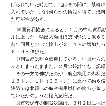
げられていた時期で、北はその間に、禁輸項
入れていた。北は何らかの情報を得て、燃料
た可能性がある。
韓国貿易協会によると、２月の中朝貿易額
ルに上った。輸出入額はほぼ同額の１億６０
前年同月と比べて輸出が２・４％の増加だっ
６・９％伸びた。
中朝貿易は昨今低迷している。中国からの
んど止まったままだ。２月の統計でも、記録
その一方で伸びたのが、航空機用の燃料だ
１５トン。１月（３６トン）に比べて約６倍
決議では北韓への航空機用燃料の輸出が禁じ
ていたかのような輸入急増だ。
国連安保理の制裁決議は、３月２日に採択