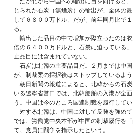
だが北から中国への輸出に目を向けると、
じられた石炭（無煙炭）の輸出が、全体の最
して６８００万ドル。だが、前年同月比で１
る。
輸出した品目の中で増加が際立ったのは衣
倍の６４００万ドルと、石炭に迫っている。
止品目には含まれていない。
石炭は北韓の主要品目だ。２月までは中国
が、制裁案の採択後はストップしているよう
朝日新聞の報道によると、北韓からの石炭
いる遼寧省営口では、北韓船舶の入港が全面
う。中国は今のところ国連制裁を履行してい
対する北韓は、中国に対して反発を強めて
では、労働党中央本部が中国の制裁履行を「
て、党員に闘争を指示したという。