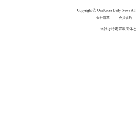
Copyright ⓒ OneKorea Daily News All r
会社沿革
会員規約
当社は特定宗教団体