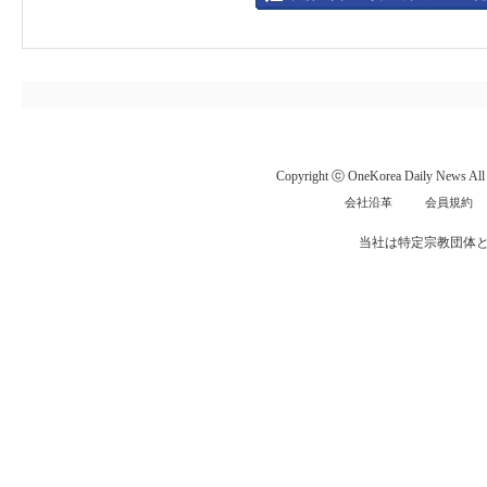
Copyright ⓒ OneKorea Daily News All r
会社沿革
会員規約
当社は特定宗教団体