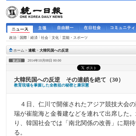
政治
国際
経済
社会
文化
芸能・スポーツ
ホーム
>
連載
>
大韓民国への反逆
2014年10月08日 00:00
大韓民国への反逆 その連鎖を絶て（30）
教育現場を掌握した全教祖の秘密と康宗憲
４日、仁川で開催されたアジア競技大会の
瑞が崔龍海と金養建などを連れて出席した。
り、韓国社会では「南北関係の改善」に期待
る。