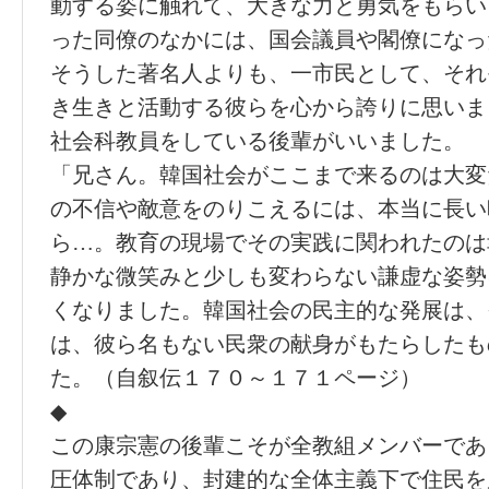
動する姿に触れて、大きな力と勇気をもらい
った同僚のなかには、国会議員や閣僚になっ
そうした著名人よりも、一市民として、それ
き生きと活動する彼らを心から誇りに思いま
社会科教員をしている後輩がいいました。
「兄さん。韓国社会がここまで来るのは大変
の不信や敵意をのりこえるには、本当に長い
ら…。教育の現場でその実践に関われたのは
静かな微笑みと少しも変わらない謙虚な姿勢
くなりました。韓国社会の民主的な発展は、
は、彼ら名もない民衆の献身がもたらしたも
た。（自叙伝１７０～１７１ページ）
◆
この康宗憲の後輩こそが全教組メンバーであ
圧体制であり、封建的な全体主義下で住民を