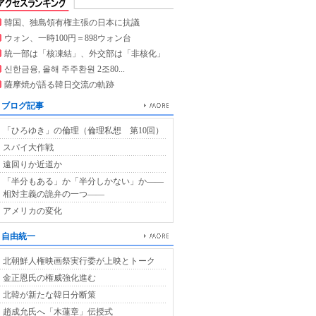
韓国、独島領有権主張の日本に抗議
ウォン、一時100円＝898ウォン台
統一部は「核凍結」、外交部は「非核化」
신한금융, 올해 주주환원 2조80...
薩摩焼が語る韓日交流の軌跡
ブログ記事
「ひろゆき」の倫理（倫理私想 第10回）
スパイ大作戦
遠回りか近道か
「半分もある」か「半分しかない」か――
相対主義の詭弁の一つ――
アメリカの変化
自由統一
北朝鮮人権映画祭実行委が上映とトーク
金正恩氏の権威強化進む
北韓が新たな韓日分断策
趙成允氏へ「木蓮章」伝授式