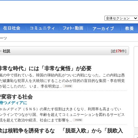
ーツ
>
社説
[総
179
件]
非常な時代」には「非常な覚悟」が必要
の中で揺れている。韓国の弾劾内乱がついに内戦になった。この内戦は愚
だ破廉恥な犯罪人を大統領にすることのみが目的の盲目的な集団・李在明党
起こしたのだ。 いま、李在明党は...
で変容する社会
持つメディアに
ルメディア（ＳＮＳ）の果たす役割は大きくなり、利用率も高まってい
ンラインでつながり国、年齢を超えてコミュニケーションを図れるサービス
流を超えて政治や経済、社会にまで影響を...
欧は核戦争を誘発するな 「脱亜入欧」から「脱欧入