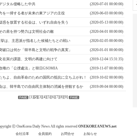
デジタル侵略した中共
(2020-07-01 00:00:00)
力を一掃する者が未来の東アジアの主役
(2020-06-03 00:00:00)
疑惑を放置する社会は、いずれ自由を失う
(2020-05-13 00:00:00)
その肩を持つ勢力は文明社会の敵
(2020-04-01 00:00:00)
選挙は、主思派が指名した候補たちとの戦い
(2020-02-05 00:00:00)
突破口は何か「韓半島と文明の戦争の真実」
(2020-01-01 00:00:00)
文在寅の課題、文明の再建に向けて
(2019-12-04 15:31:35)
政権の「公捜處法」と韓日GSOMIA
(2019-11-07 00:00:00)
たちよ、自由革命のための国民の抵抗に立ち上がれ！
(2019-10-02 00:00:00)
会は、韓半島での自由民主体制の消滅を傍観するか
(2019-09-04 00:00:00)
[
1
]
[
2
]
[
3
][
4
][
5
][
6
][
7
][
8
][
9
]
pyright ⓒ OneKorea Daily News All rights reserved
ONEKOREANEWS.net
会社沿革
会員規約
お問合せ
お知らせ