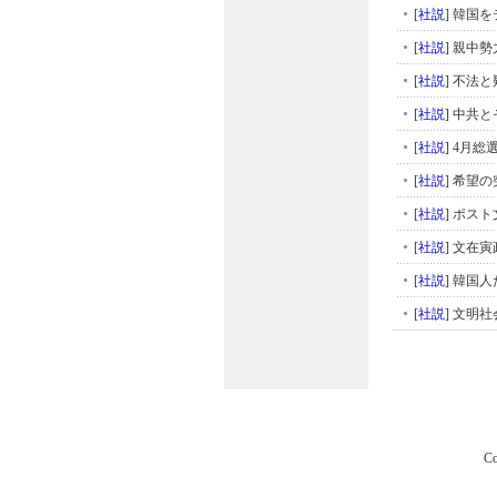
[
社説
]
韓国を
[
社説
]
親中勢
[
社説
]
不法と
[
社説
]
中共と
[
社説
]
4月総
[
社説
]
希望の
[
社説
]
ポスト
[
社説
]
文在寅
[
社説
]
韓国人
[
社説
]
文明社
Co