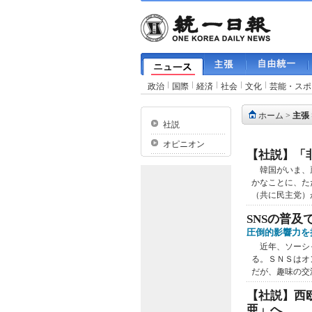
政治
国際
経済
社会
文化
芸能・スポ
ホーム
>
主張
社説
オピニオン
【社説】「
韓国がいま、嵐
かなことに、た
（共に民主党）が
SNSの普及
圧倒的影響力を
近年、ソーシャ
る。ＳＮＳはオ
だが、趣味の交
【社説】西
亜」へ