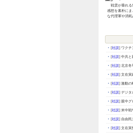
戦雲が垂れる世
感想を素朴にま
な代理軍や消耗
[
社説
]
ワクチ
[
社説
]
中共と
[
社説
]
北京冬
[
社説
]
文在寅
[
社説
]
激動の
[
社説
]
デジタ
[
社説
]
親中グ
[
社説
]
米中戦
[
社説
]
自由民
[
社説
]
文在寅