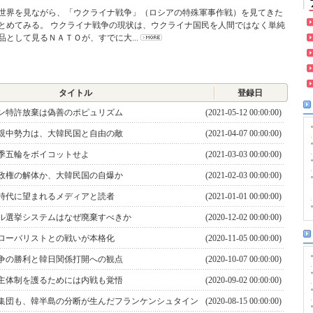
界を見ながら、「ウクライナ戦争」（ロシアの特殊軍事作戦）を見てきた
とめてみる。 ウクライナ戦争の現状は、ウクライナ国民を人間ではなく単純
品として見るＮＡＴＯが、すでに大...
タイトル
登録日
ン特許放棄は偽善のポピュリズム
(2021-05-12 00:00:00)
親中勢力は、大韓民国と自由の敵
(2021-04-07 00:00:00)
季五輪をボイコットせよ
(2021-03-03 00:00:00)
政権の解体か、大韓民国の自爆か
(2021-02-03 00:00:00)
時代に望まれるメディアと読者
(2021-01-01 00:00:00)
ル選挙システムはなぜ廃棄すべきか
(2020-12-02 00:00:00)
ローバリストとの戦いが本格化
(2020-11-05 00:00:00)
争の勝利と韓日関係打開への観点
(2020-10-07 00:00:00)
主体制を護るためには内戦も覚悟
(2020-09-02 00:00:00)
集団も、韓半島の分断が生んだフランケンシュタイン
(2020-08-15 00:00:00)