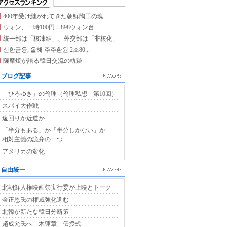
400年受け継がれてきた朝鮮陶工の魂
ウォン、一時100円＝898ウォン台
統一部は「核凍結」、外交部は「非核化」
신한금융, 올해 주주환원 2조80...
薩摩焼が語る韓日交流の軌跡
ブログ記事
「ひろゆき」の倫理（倫理私想 第10回）
スパイ大作戦
遠回りか近道か
「半分もある」か「半分しかない」か――
相対主義の詭弁の一つ――
アメリカの変化
自由統一
北朝鮮人権映画祭実行委が上映とトーク
金正恩氏の権威強化進む
北韓が新たな韓日分断策
趙成允氏へ「木蓮章」伝授式