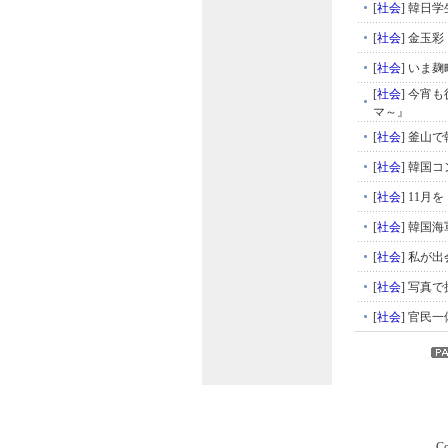
[
社会
]
韓日学
[
社会
]
金玉彩
[
社会
]
いま麹
[
社会
]
今宵も
マ～』
[
社会
]
釜山で
[
社会
]
韓国コ
[
社会
]
11月
[
社会
]
韓国海
[
社会
]
私が出
[
社会
]
写真で
[
社会
]
官民一体
Co