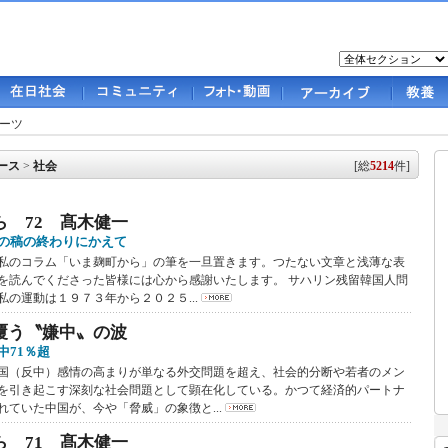
ーツ
ース
>
社会
[総
5214
件]
ら 72 髙木健一
の稿の終わりにかえて
のコラム「いま麹町から」の筆を一旦置きます。つたない文章と浅薄な表
を読んでくださった皆様には心から感謝いたします。 サハリン残留韓国人問
私の運動は１９７３年から２０２５...
覆う〝嫌中〟の波
中71％超
（反中）感情の高まりが単なる外交問題を超え、社会的分断や若者のメン
を引き起こす深刻な社会問題として顕在化している。かつて経済的パートナ
れていた中国が、今や「脅威」の象徴と...
ら 71 髙木健一