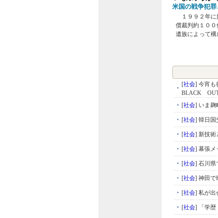
米国の戦争犯罪
１９９２年に始
償裁判約１００
遺族によって構
[
社会
]
今宵も
BLACK OU
[
社会
]
いま麹
[
社会
]
韓日国
[
社会
]
新技術
[
社会
]
幕張メ
[
社会
]
石川県
[
社会
]
神田で
[
社会
]
私が出
[
社会
]
「学歴