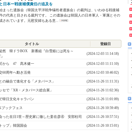
と日本ー戦後補償責任の追及を
まった遺族会（韓国太平洋戦争犠牲者遺族会）の裁判は、いわゆる戦後補
件の代表と目される裁判です。 この遺族会は韓国人の日本軍人・軍属とその
成されています。元慰安婦もある意...
タイトル
登録日
徒然 韓ドラBOX 新番組『白雪姫には死を～
(2024-12-03 11:14:18)
T』
町から 47 髙木健一
(2024-12-03 11:11:10)
交60周年へ動き活発
(2024-12-03 10:46:02)
との融合で進化する「メタバース」
(2024-11-26 11:11:31)
ッセで「XR・メタバース総合展」
(2024-11-26 11:02:36)
で韓日文化キャラバン
(2024-11-26 11:01:09)
Kブックフェス
(2024-11-26 10:59:49)
会った在日1世～歴史家に徹した姜在彦④ 安部柱司
(2024-11-26 10:57:51)
トップ」韓国国会
(2024-11-26 10:15:01)