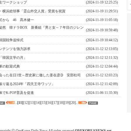
生ワークショップ
(2024-11-19 12:25:25)
・横浜総領事「霊山外交人賞」受賞を祝賀
(2024-11-19 11:29:51)
町から 46 髙木健一
(2024-11-19 11:05:18)
徒然 韓ドラBOX 新番組『男と女～７年目のジレン
(2024-11-19 10:59:48)
韓国戦争追悼式
(2024-11-19 10:44:12)
ンテンツを強力訴求
(2024-11-12 12:13:05)
を「韓国文学の月」
(2024-11-12 12:11:32)
軍の歓迎式典
(2024-11-12 12:04:44)
会った在日1世～歴史家に徹した姜在彦➂ 安部柱司
(2024-11-12 12:03:23)
振り返る2024年「四天王寺ワッソ」
(2024-11-12 11:42:09)
でK-POP普及を促進
(2024-11-06 11:35:30)
..
[
11
]
[
12
][
13
][
14
][
15
][
16
][
17
][
18
][
19
][
20
]..
pyright ⓒ OneKorea Daily News All rights reserved
ONEKOREANEWS.net