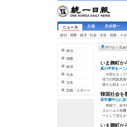
政治
国際
経済
社会
文化
芸能・スポ
ホーム
>
ニュ
政治
国際
いま麹町か
経済
真の平和をーこ
今回をもって私
社会
現での問題意識
文化
題から始まった
芸能・スポーツ
韓国社会を
若年層中心に反
韓国で、反中国
タルヘルス危機
ーとして見なさ
いま麹町か