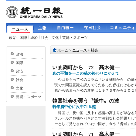
政治
国際
経済
社会
文化
芸能・スポーツ
ホーム
>
ニュース
>
社会
政治
国際
いま麹町から 72 髙木健一
経済
真の平和をーこの稿の終わりにかえて
今回をもって私のコラム「いま麹町から」の筆
社会
現での問題意識を読んでくださった皆様には心か
文化
題から始まった私の運動は１９７３年から２０２５.
芸能・スポーツ
韓国社会を覆う〝嫌中〟の波
若年層中心に反中71％超
韓国で、反中国（反中）感情の高まりが単なる
タルヘルス危機を引き起こす深刻な社会問題とし
ーとして見なされていた中国が、今や「脅威」の象徴
いま麹町から 71 髙木健一