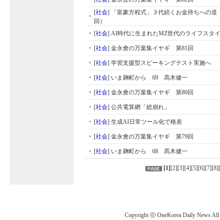
[
社会
]
「富豪方程式」３代続くお金持ちへの道 
回）
[
社会
]
AI時代に生まれたMZ世代のライフスタ
[
社会
]
金永會の万葉集イヤギ 第81回
[
社会
]
学習支援型スピーキングテスト実施へ
[
社会
]
いま麹町から 69 髙木健一
[
社会
]
金永會の万葉集イヤギ 第80回
[
社会
]
公共電算網「総崩れ」
[
社会
]
生成AI日常ツール化で格差
[
社会
]
金永會の万葉集イヤギ 第79回
[
社会
]
いま麹町から 68 髙木健一
[
1
]
[
2
][
3
][
4
][
5
][
6
][
7
][
8
]
Copyright ⓒ OneKorea Daily News All r