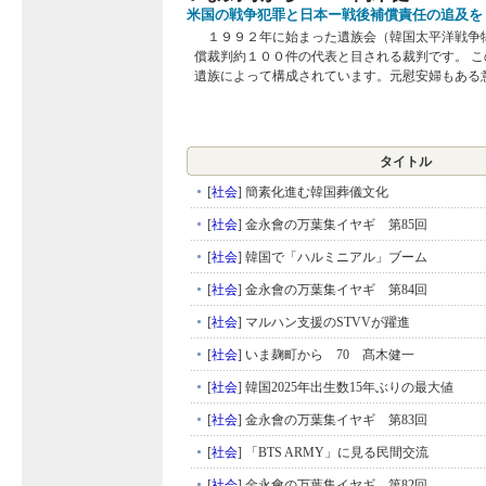
米国の戦争犯罪と日本ー戦後補償責任の追及を
１９９２年に始まった遺族会（韓国太平洋戦争
償裁判約１００件の代表と目される裁判です。 
遺族によって構成されています。元慰安婦もある意.
タイトル
[
社会
]
簡素化進む韓国葬儀文化
[
社会
]
金永會の万葉集イヤギ 第85回
[
社会
]
韓国で「ハルミニアル」ブーム
[
社会
]
金永會の万葉集イヤギ 第84回
[
社会
]
マルハン支援のSTVVが躍進
[
社会
]
いま麹町から 70 髙木健一
[
社会
]
韓国2025年出生数15年ぶりの最大値
[
社会
]
金永會の万葉集イヤギ 第83回
[
社会
]
「BTS ARMY」に見る民間交流
[
社会
]
金永會の万葉集イヤギ 第82回