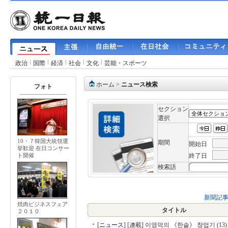
政治
国際
経済
社会
文化
芸能・スポーツ
ホーム
>
ニュース検索
フォト
セクション
選択
10・７韓国大統領選
期間
開始日
挙歓迎 在日コンサー
終了日
ト開催
検索語
新聞記
焼肉ビジネスフェア
タイトル
２０１０
[
ニュース
]
[連載] 이영덕의 《한솥》 창업기 (13)