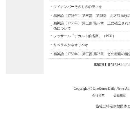
マイナンバーそのものの廃止を
精神論〔1758年〕 第三部 第28章 北方諸民
精神論〔1758年〕 第三部 第27章 上に確立さ
係について
フッサール「デカルト的省察」（1931）
リベラルかネオリベか
精神論〔1758年〕 第三部 第26章 どの程度の
[
1
]
[
2
][
3
][
4
][
5
][
6
]
Copyright ⓒ OneKorea Daily News All r
会社沿革
会員規約
当社は特定宗教団体