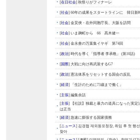
[
在日社会
]
秋祭りがフィナーレ
[
社会
]
60年の成果をスタートラインに 韓日新
[
社会
]
金炅俠・在外同胞庁長、大阪を訪問
[
社会
]
いま麹町から 66 髙木健一
[
社会
]
金永會の万葉集イヤギ 第74回
[
政治
]
時代を導く「指導者 李承晩」 (第10話)
[
国際
]
大戦に向け再武装するG7
[
政治
]
憲法体系をリセットする国会の反乱
[
経済
]
「生計のために73歳まで働く」
[
主張
]
編集余話
[
主張
]
【社説】独裁と暴力の道具になった実定
は正当
[
経済
]
急速に膨張する国家債務
[
ニュース
]
김경협 재외동포청장, 취임 후 첫 행
찾아
[
ニュース
]
[連載] 이영덕의 《한솥》 창업기 (12)