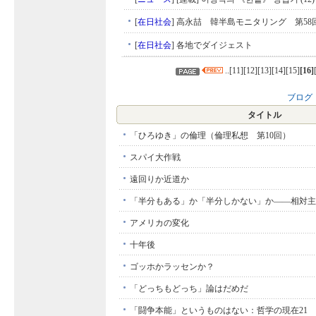
[
在日社会
]
高永喆 韓半島モニタリング 第58
[
在日社会
]
各地でダイジェスト
..[
11
][
12
][
13
][
14
][
15
]
[
16
]
ブログ
タイトル
「ひろゆき」の倫理（倫理私想 第10回）
スパイ大作戦
遠回りか近道か
「半分もある」か「半分しかない」か――相対主
アメリカの変化
十年後
ゴッホかラッセンか？
「どっちもどっち」論はだめだ
「闘争本能」というものはない：哲学の現在21