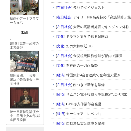
[
在日社会
]
各地でダイジェスト
[
在日社会
]
デイリーNK髙英起の「髙談闊歩」第
絵画やアートフラワ
ーも展示
[
在日社会
]
大阪の高齢者施設でキムジャン体験
動画
[
文化
]
ドラマと文学で探る韓国23
[動画] 世界一恐怖の
[
文化
]
幻の大和朝廷103
水素爆弾
[
在日社会
]
金滉植元国務総理が都内で講演
[
文化
]
李祥雨の一刀両断②
[
経済
]
韓国銀行4会合連続で金利据え置き
韓国民団、「天安」
爆沈で緊急集会・デ
モ行進
[
在日社会
]
餅つきで新年を準備
[
経済
]
サムスン電子役員人事規模5年ぶり増加
[
経済
]
GPU導入作業部会発足
統一日報特別講演会
[
経済
]
カーシェア「レベル4」
中、民団中央本部 鄭
進団長挨拶
[
経済
]
自動運転実証環境を整備