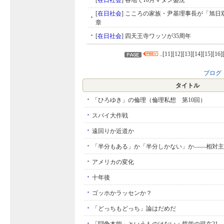
[
在日社会
]
各地で10月マダン盛況
[
在日社会
]
こころの家族・尹基理事長が「旭日
章
[
在日社会
]
四天王寺ワッソが35周年
..[
11
][
12
][
13
][
14
][
15
][
16
]
ブログ
タイトル
「ひろゆき」の倫理（倫理私想 第10回）
スパイ大作戦
遠回りか近道か
「半分もある」か「半分しかない」か――相対主
アメリカの変化
十年後
ゴッホかラッセンか？
「どっちもどっち」論はだめだ