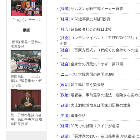
[
経済
]
サムスンが独空調メーカー買収
[
経済
]
AI関連事業に1兆円投資
〝つなぐ〟テーマに
[
社会
]
超高齢者社会の韓日比較
動画
[
社会
]
コンテンツイベント「TIFFCOM2025」
[動画] 世界一恐怖の
企業
水素爆弾
[
社会
]
「富豪方程式」３代続くお金持ちへの道
＞
[
社会
]
金永會の万葉集イヤギ 第71回
[
ニュース
]
大韓民国の建国史398
韓国民団、「天安」
爆沈で緊急集会・デ
[
政治
]
韓半島に漂う緊張感
モ行進
[
政治
]
選管委、事前選挙の違法・危険さを認め
[
政治
]
大庄洞控訴放棄は国家刑罰権の放棄
統一日報特別講演会
[
主張
]
編集余話
中、民団中央本部 鄭
進団長挨拶
[
経済
]
30代での就職リタイアが急増
[
政治
]
「長津湖の戦い」在日義勇軍DNA鑑定に