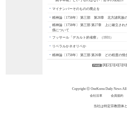
「闘争本能」というものはない：哲学の現在21
マイナンバーそのものの廃止を
精神論〔1758年〕 第三部 第28章 北方諸民
精神論〔1758年〕 第三部 第27章 上に確立さ
係について
フッサール「デカルト的省察」（1931）
リベラルかネオリベか
精神論〔1758年〕 第三部 第26章 どの程度の
[
1
]
[
2
][
3
][
4
][
5
][
6
]
Copyright ⓒ OneKorea Daily News All r
会社沿革
会員規約
当社は特定宗教団体