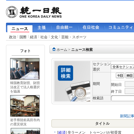
政治
国際
経済
社会
文化
芸能・スポーツ
ホーム
>
ニュース検索
フォト
セクション
選択
韓国教育財団、財団
期間
開始日
法改正で法人格選択
終了日
を協議
検索語
新聞記
岩手県陸前高田市内
タイトル
の震災状況
[
経済
]
辛ラーメン トゥーンバが初受賞