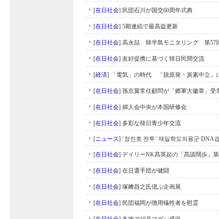
[
在日社会
]
民団石川が国交60周年式典
[
在日社会
]
5期連続で最高益更新
[
在日社会
]
高永喆 韓半島モニタリング 第57
[
在日社会
]
友好提携に基づく韓日民間交流
[
経済
]
「電気」の時代 「脱原発・炭素中立」
[
在日社会
]
孫京翼常任顧問が「郷軍大徽章」受
[
在日社会
]
婦人会中央が本国研修会
[
在日社会
]
多彩な韓日青少年交流
[
ニュース
]
‘장진호 전투’ 재일학도의용군 DNA
[
在日社会
]
デイリーNK髙英起の「髙談闊歩」第
[
在日社会
]
在日選手団が健闘
[
在日社会
]
塚﨑昌之氏偲ぶ企画展
[
在日社会
]
民団福岡が徴用犠牲者を慰霊