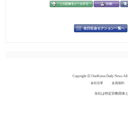
在日社会セクション一覧へ
Copyright ⓒ OneKorea Daily News All r
会社沿革
会員規約
当社は特定宗教団体