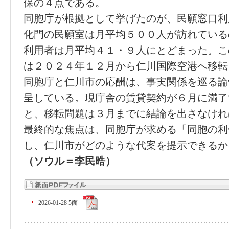
保の４点である。
同胞庁が根拠として挙げたのが、民願窓口利
化門の民願室は月平均５００人が訪れている
利用者は月平均４１・９人にとどまった。こ
は２０２４年１２月から仁川国際空港へ移転
同胞庁と仁川市の応酬は、事実関係を巡る論
呈している。現庁舎の賃貸契約が６月に満了
と、移転問題は３月までに結論を出さなけれ
最終的な焦点は、同胞庁が求める「同胞の利
し、仁川市がどのような代案を提示できるか
（ソウル＝李民晧）
2026-01-28 5面