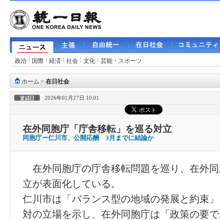
政治
国際
経済
社会
文化
芸能・スポーツ
ホーム
>
在日社会
2026年01月27日 10:01
在外同胞庁「庁舎移転」を巡る対立
同胞庁ー仁川市、公開応酬 3月までに結論か
在外同胞庁の庁舎移転問題を巡り、在外同
立が表面化している。
仁川市は「バランス型の地域の発展と約束」
対の立場を示し、在外同胞庁は「政策の要で